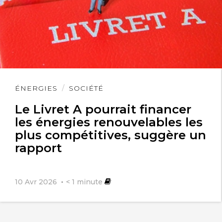
Lire
ÉNERGIES
SOCIÉTÉ
l'article
Le Livret A pourrait financer
les énergies renouvelables les
plus compétitives, suggère un
rapport
10 Avr 2026
< 1
minute