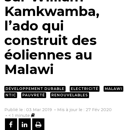
Kamkwamba,
l’ado qui
construit des
éoliennes au
Malawi
DÉVELOPPEMENT DURABLE
ELECTRICITÉ
MALAWI
NTIC
PAUVRETÉ
RENOUVELABLES
Publié le : 03 Mar 2019
Mis à jour le : 27 Fév 2020
< 1
minute
PARTAGER SUR FACEBOOK
PARTAGER SUR LINKEDIN
IMPRIMER