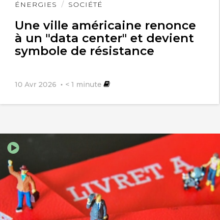
Lire
ÉNERGIES
SOCIÉTÉ
l'article
Une ville américaine renonce
à un "data center" et devient
symbole de résistance
10 Avr 2026
< 1
minute