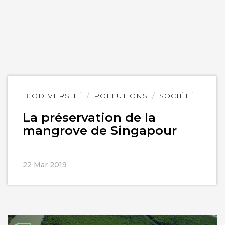
Lire
BIODIVERSITÉ
POLLUTIONS
SOCIÉTÉ
l'article
La préservation de la
mangrove de Singapour
22 Mar 2019