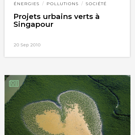
Lire
ÉNERGIES
POLLUTIONS
SOCIÉTÉ
l'article
Projets urbains verts à
Singapour
20 Sep 2010