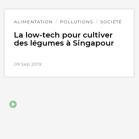
Lire
ALIMENTATION
POLLUTIONS
SOCIÉTÉ
l'article
La low-tech pour cultiver
des légumes à Singapour
09 Sep 2019