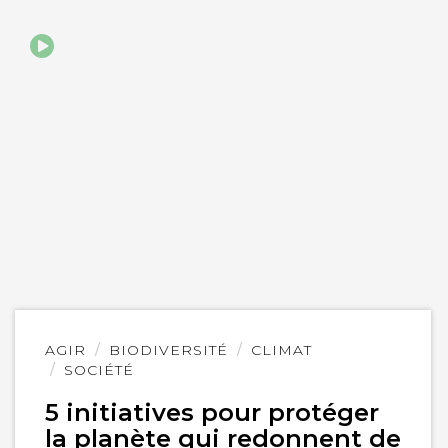
Lire
AGIR
BIODIVERSITÉ
CLIMAT
l'article
SOCIÉTÉ
5 initiatives pour protéger
la planète qui redonnent de