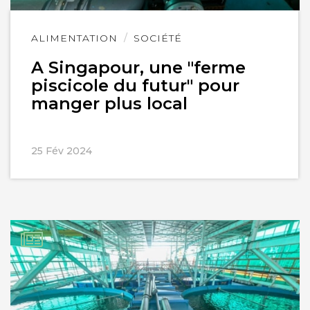
Lire
ALIMENTATION
SOCIÉTÉ
l'article
A Singapour, une "ferme
piscicole du futur" pour
manger plus local
25 Fév 2024