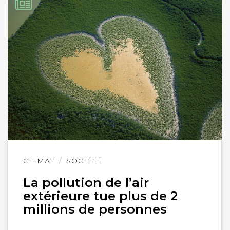
Lire
CLIMAT
SOCIÉTÉ
l'article
La pollution de l’air
extérieure tue plus de 2
millions de personnes