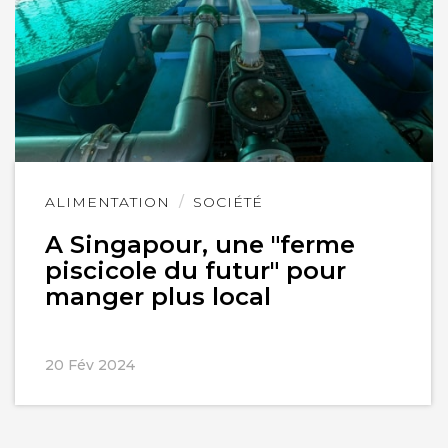
Lire
ALIMENTATION
SOCIÉTÉ
l'article
A Singapour, une "ferme
piscicole du futur" pour
manger plus local
20 Fév 2024