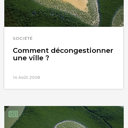
Lire
SOCIÉTÉ
l'article
Comment décongestionner
une ville ?
14 Août 2008