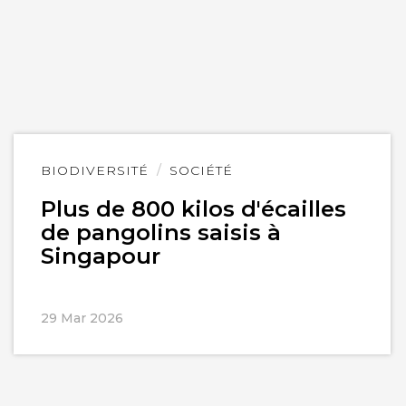
Lire
BIODIVERSITÉ
SOCIÉTÉ
l'article
Plus de 800 kilos d'écailles
de pangolins saisis à
Singapour
29 Mar 2026