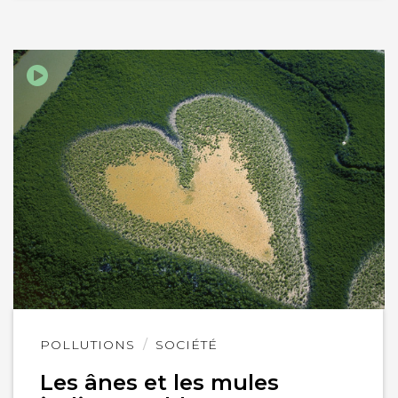
Lire
POLLUTIONS
SOCIÉTÉ
l'article
Les ânes et les mules