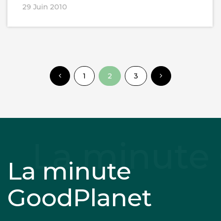
29 Juin 2010
1
2
3
La minute
GoodPlanet