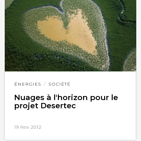
Lire
ÉNERGIES
SOCIÉTÉ
l'article
Nuages à l'horizon pour le
projet Desertec
19 Nov 2012