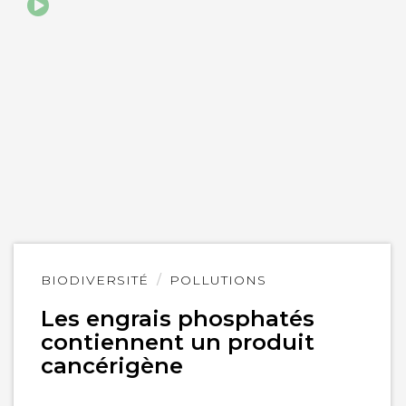
Lire
BIODIVERSITÉ
POLLUTIONS
l'article
Les engrais phosphatés
contiennent un produit
cancérigène