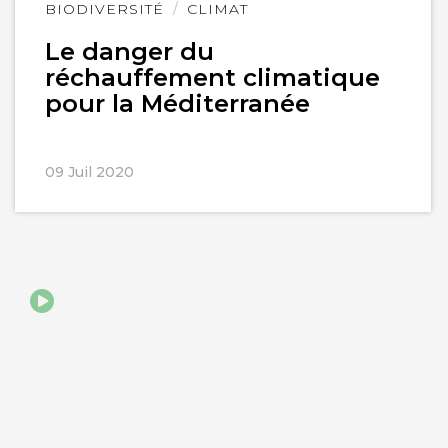
Lire
BIODIVERSITÉ
CLIMAT
l'article
Le danger du
réchauffement climatique
pour la Méditerranée
09 Juil 2020