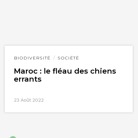
Lire
BIODIVERSITÉ
SOCIÉTÉ
l'article
Maroc : le fléau des chiens
errants
23 Août 2022