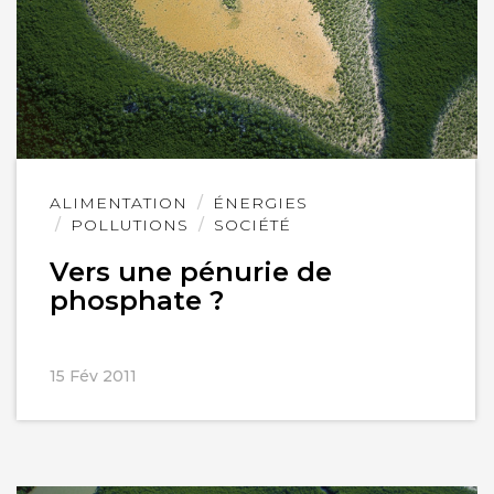
Lire
ALIMENTATION
ÉNERGIES
l'article
POLLUTIONS
SOCIÉTÉ
Vers une pénurie de
phosphate ?
15 Fév 2011