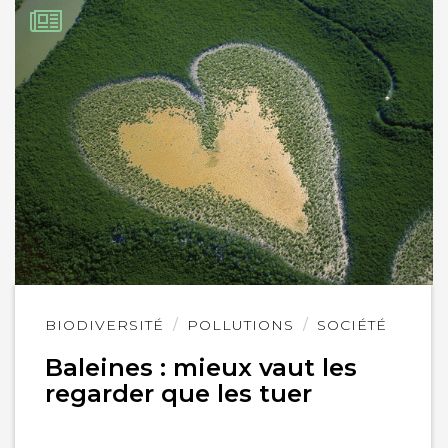
Lire
BIODIVERSITÉ
POLLUTIONS
SOCIÉTÉ
l'article
Baleines : mieux vaut les
regarder que les tuer