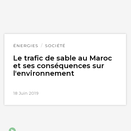
Lire
ÉNERGIES
SOCIÉTÉ
l'article
Le trafic de sable au Maroc
et ses conséquences sur
l'environnement
18 Juin 2019