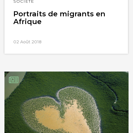
Lire
SOCIÉTÉ
l'article
Portraits de migrants en
Afrique
02 Août 2018