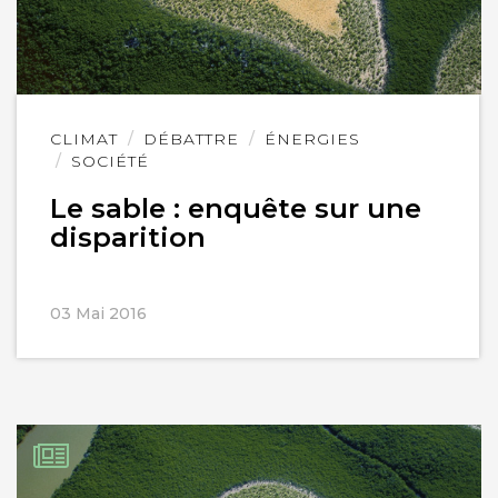
Lire
CLIMAT
DÉBATTRE
ÉNERGIES
l'article
SOCIÉTÉ
Le sable : enquête sur une
disparition
03 Mai 2016