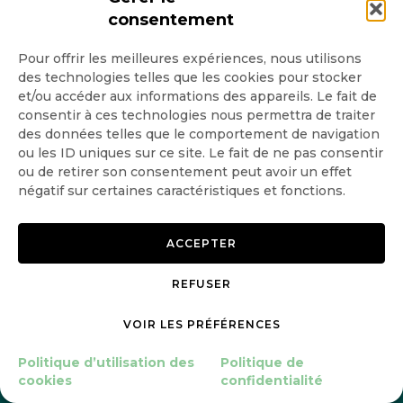
consentement
Betteraves et
néonicotinoïdes : ouverture
Pour offrir les meilleures expériences, nous utilisons
d’une consultation sur la
des technologies telles que les cookies pour stocker
et/ou accéder aux informations des appareils. Le fait de
prolongation de la dérogation
consentir à ces technologies nous permettra de traiter
des données telles que le comportement de navigation
ou les ID uniques sur ce site. Le fait de ne pas consentir
05 Jan 2023
6
minutes
ou de retirer son consentement peut avoir un effet
négatif sur certaines caractéristiques et fonctions.
ACCEPTER
REFUSER
VOIR LES PRÉFÉRENCES
Politique d’utilisation des
Politique de
cookies
confidentialité