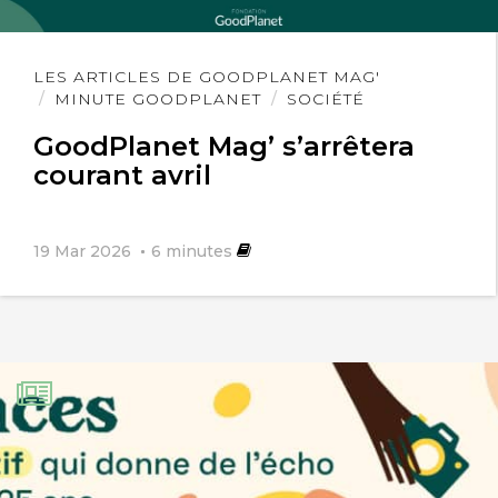
Lire
LES ARTICLES DE GOODPLANET MAG'
l'article
MINUTE GOODPLANET
SOCIÉTÉ
GoodPlanet Mag’ s’arrêtera
courant avril
19 Mar 2026
6
minutes