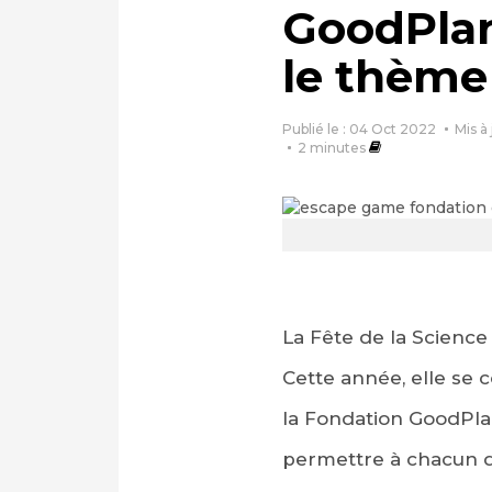
GoodPlan
le thème
Publié le : 04 Oct 2022
Mis à
2
minutes
La Fête de la Science
Cette année, elle se 
la Fondation GoodPl
permettre à chacun d