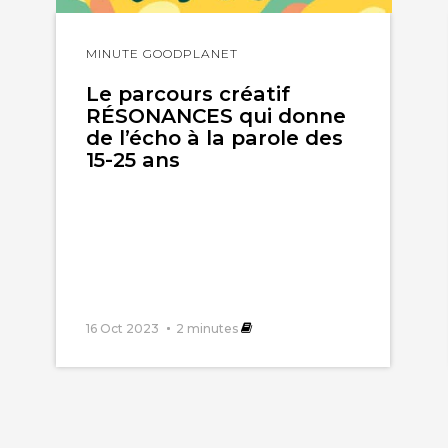
Lire
MINUTE GOODPLANET
l'article
Le parcours créatif
RÉSONANCES qui donne
de l’écho à la parole des
15-25 ans
16 Oct 2023
2
minutes