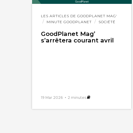
Lire
LES ARTICLES DE GOODPLANET MAG'
l'article
MINUTE GOODPLANET
SOCIÉTÉ
GoodPlanet Mag’
s’arrêtera courant avril
19 Mar 2026
2
minutes