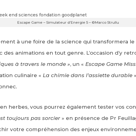
Escape Game – Simulateur d’Energie 5 – ©Marco Strullu
ment à une foire de la science qui transformera l
c des animations en tout genre. L’occasion d’y retro
iques à travers le monde »
, un «
Escape Game Missi
ion culinaire «
La chimie dans l’assiette durable
»
onnec.
s en herbes, vous pourrez également tester vos co
est toujours pas sorcier
» en présence de Pr Feuillag
ichir votre compréhension des enjeux environneme