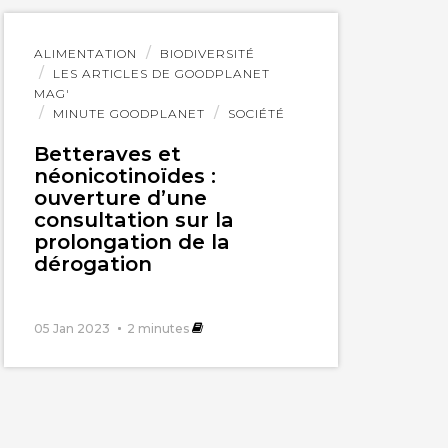
Lire
ALIMENTATION
BIODIVERSITÉ
l'article
LES ARTICLES DE GOODPLANET
MAG'
MINUTE GOODPLANET
SOCIÉTÉ
Betteraves et
néonicotinoïdes :
ouverture d’une
consultation sur la
prolongation de la
dérogation
05 Jan 2023
2
minutes