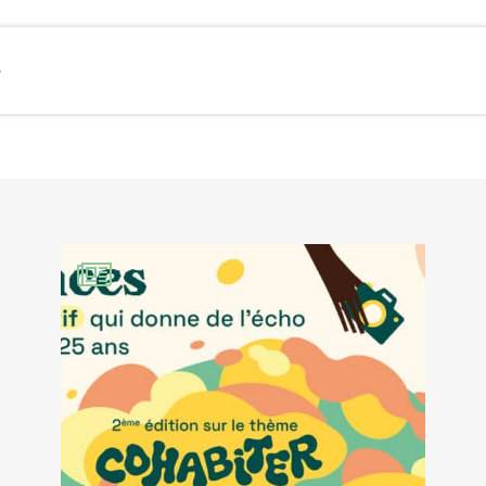
e
EBOOK
KEDIN