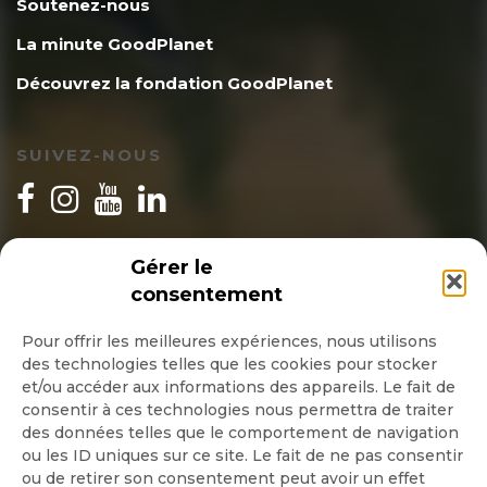
Soutenez-nous
La minute GoodPlanet
Découvrez la fondation GoodPlanet
SUIVEZ-NOUS
INSCRIPTION NEWSLETTER
Gérer le
consentement
Pour offrir les meilleures expériences, nous utilisons
des technologies telles que les cookies pour stocker
Quotidienne
et/ou accéder aux informations des appareils. Le fait de
consentir à ces technologies nous permettra de traiter
Hebdo
des données telles que le comportement de navigation
ou les ID uniques sur ce site. Le fait de ne pas consentir
ou de retirer son consentement peut avoir un effet
OK