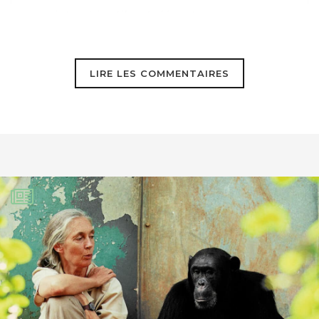
projet est inutile et désastreux pour
l’environnement Certains n’ont toujours
rien compris
LIRE LES COMMENTAIRES
Quidamus
23 mai 2025
Ce projet d’autoroute a violé une RIIPM,
la plus importante de toute qui est la
sauvegarde et la protection de nos
zones boisées anciennes (contenant un