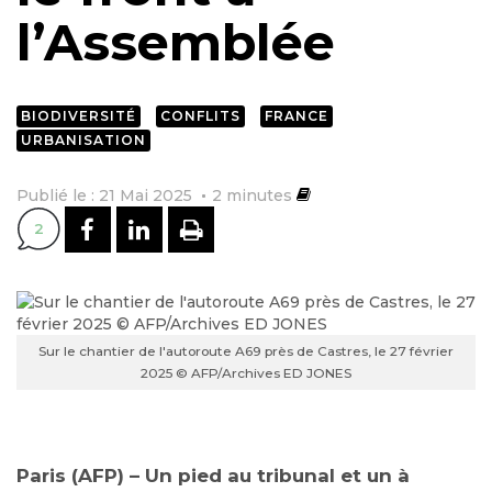
l’Assemblée
BIODIVERSITÉ
CONFLITS
FRANCE
URBANISATION
Publié le : 21 Mai 2025
2
minutes
PARTAGER SUR FACEBOOK
PARTAGER SUR LINKEDI
IMPRIMER
2
Sur le chantier de l'autoroute A69 près de Castres, le 27 février
2025 © AFP/Archives ED JONES
Paris (AFP) – Un pied au tribunal et un à