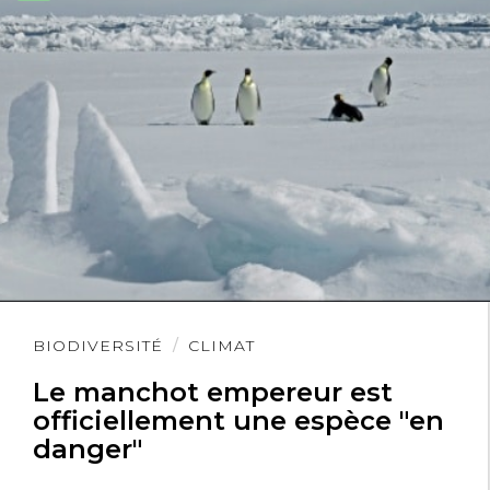
qu’on appelle un trafic d’influence. C’est
puni par la Loi de plusieurs années de
prison.
Lire
BIODIVERSITÉ
CLIMAT
l'article
Le manchot empereur est
officiellement une espèce "en
danger"