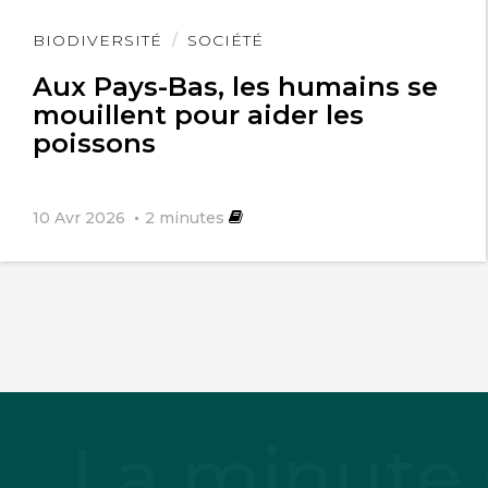
Lire
BIODIVERSITÉ
SOCIÉTÉ
l'article
Aux Pays-Bas, les humains se
mouillent pour aider les
poissons
10 Avr 2026
2
minutes