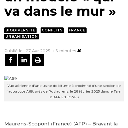
va dans le mur »
BIODIVERSITÉ
CONFLITS
FRANCE
URBANISATION
Publié le : 27 Avr 2025
3
minutes
PARTAGER SUR FACEBOOK
PARTAGER SUR LINKEDIN
IMPRIMER
Vue aérienne d'une usine de bitume à proximité d'une section de
l'autoroute A69, près de Puylaurens, le 28 février 2025 dans le Tarn
© AFP Ed JONES
Maurens-Scopont (France) (AFP) – Bravant la