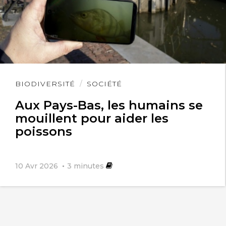
Lire
BIODIVERSITÉ
SOCIÉTÉ
l'article
Aux Pays-Bas, les humains se
mouillent pour aider les
poissons
10 Avr 2026
3
minutes