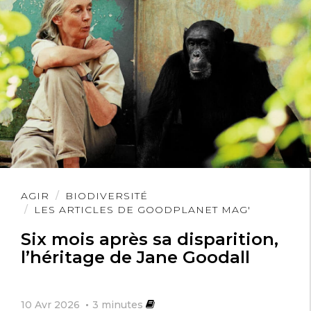
Lire
AGIR
BIODIVERSITÉ
l'article
LES ARTICLES DE GOODPLANET MAG'
Six mois après sa disparition,
l’héritage de Jane Goodall
10 Avr 2026
3
minutes