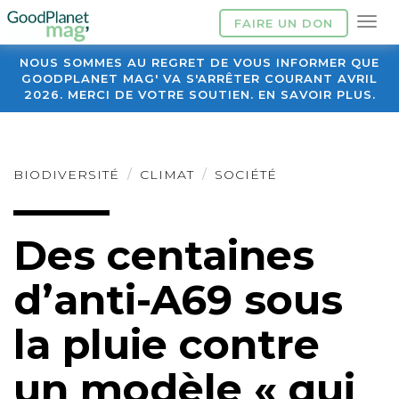
FAIRE UN DON
NOUS SOMMES AU REGRET DE VOUS INFORMER QUE
GOODPLANET MAG' VA S'ARRÊTER COURANT AVRIL
2026. MERCI DE VOTRE SOUTIEN. EN SAVOIR PLUS.
BIODIVERSITÉ
CLIMAT
SOCIÉTÉ
Des centaines
d’anti-A69 sous
la pluie contre
un modèle « qui