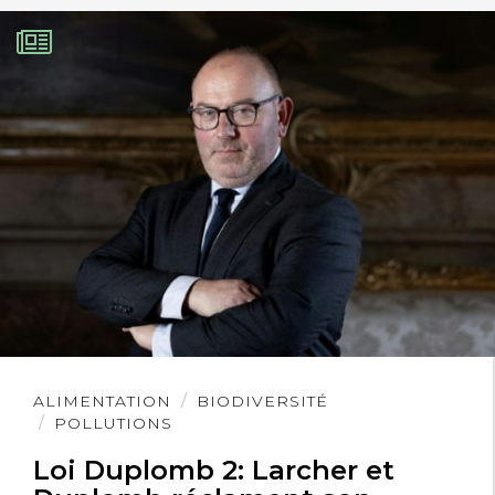
Lire
ALIMENTATION
BIODIVERSITÉ
l'article
POLLUTIONS
Loi Duplomb 2: Larcher et