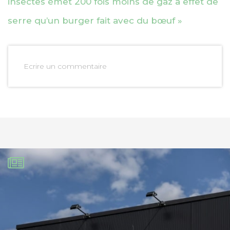
insectes émet 200 fois moins de gaz à effet de
serre qu’un burger fait avec du bœuf »
Ecrire un commentaire