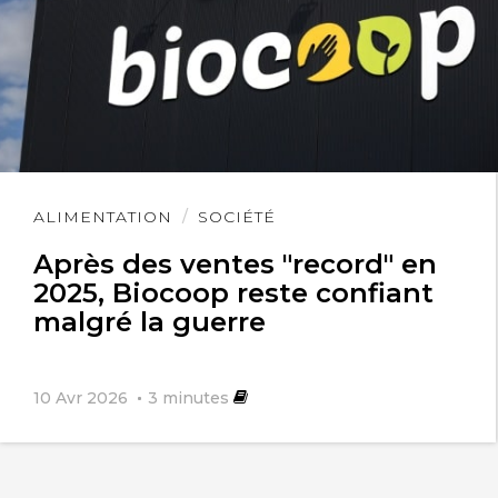
Lire
ALIMENTATION
SOCIÉTÉ
l'article
Après des ventes "record" en
2025, Biocoop reste confiant
malgré la guerre
10 Avr 2026
3
minutes