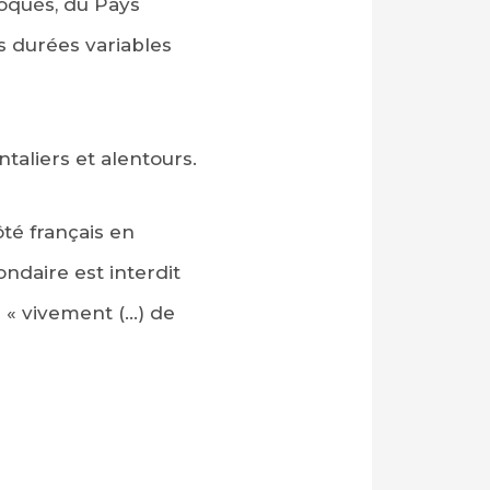
loqués, du Pays
es durées variables
taliers et alentours.
té français en
ondaire est interdit
 « vivement (…) de