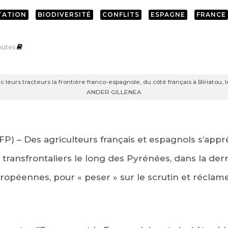
TATION
BIODIVERSITÉ
CONFLITS
ESPAGNE
FRANCE
nutes
 leurs tracteurs la frontière franco-espagnole, du côté français à Biriatou
ANDER GILLENEA
FP) – Des agriculteurs français et espagnols s’apprê
 transfrontaliers le long des Pyrénées, dans la dern
européennes, pour « peser » sur le scrutin et récl