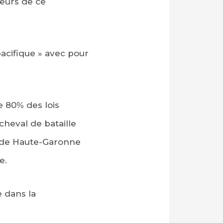
teurs de ce
pacifique » avec pour
e 80% des lois
cheval de bataille
ur de Haute-Garonne
e.
 dans la