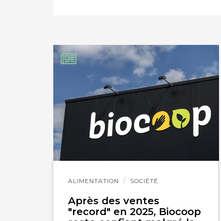
IMPRIMER
Lire
ALIMENTATION
SOCIÉTÉ
l'article
Après des ventes
"record" en 2025, Biocoop