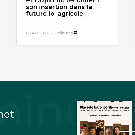
et Duplomb réclament
son insertion dans la
future loi agricole
03 Avr 2026
2
minutes
net