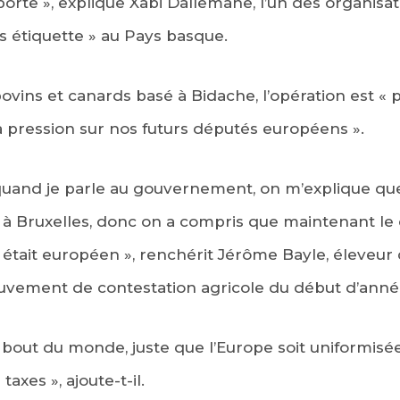
porte », explique Xabi Dallemane, l’un des organisa
 étiquette » au Pays basque.
ovins et canards basé à Bidache, l’opération est « 
la pression sur nos futurs députés européens ».
 quand je parle au gouvernement, on m’explique qu
 à Bruxelles, donc on a compris que maintenant le 
, il était européen », renchérit Jérôme Bayle, éleve
vement de contestation agricole du début d’anné
bout du monde, juste que l’Europe soit uniformisée
axes », ajoute-t-il.