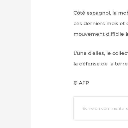
Côté espagnol, la mob
ces derniers mois et 
mouvement difficile à
L’une d’elles, le coll
la défense de la terre
© AFP
PARTAGER SUR FAC
Ecrire un commentair
PARTAGER SUR LIN