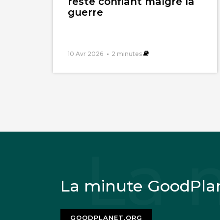
reste confiant malgré la
guerre
10 Avr 2026
2
minutes
La minute GoodPla
GOODPLANET.ORG