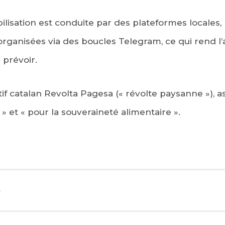
ilisation est conduite par des plateformes locales,
organisées via des boucles Telegram, ce qui rend l
 prévoir.
ectif catalan Revolta Pagesa (« révolte paysanne »), 
 » et « pour la souveraineté alimentaire ».
EBOOK
e
KEDIN