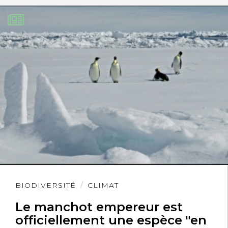
Lire
BIODIVERSITÉ
CLIMAT
l'article
Le manchot empereur est
officiellement une espèce "en