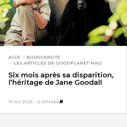
Lire
AGIR
BIODIVERSITÉ
l'article
LES ARTICLES DE GOODPLANET MAG'
Six mois après sa disparition,
l’héritage de Jane Goodall
10 Avr 2026
6
minutes