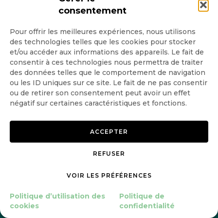
consentement
Pour offrir les meilleures expériences, nous utilisons
Lire
BIODIVERSITÉ
SOCIÉTÉ
des technologies telles que les cookies pour stocker
l'article
et/ou accéder aux informations des appareils. Le fait de
Aux Pays-Bas, les humains se
consentir à ces technologies nous permettra de traiter
mouillent pour aider les
des données telles que le comportement de navigation
ou les ID uniques sur ce site. Le fait de ne pas consentir
poissons
ou de retirer son consentement peut avoir un effet
négatif sur certaines caractéristiques et fonctions.
10 Avr 2026
6
minutes
ACCEPTER
REFUSER
VOIR LES PRÉFÉRENCES
Politique d’utilisation des
Politique de
cookies
confidentialité