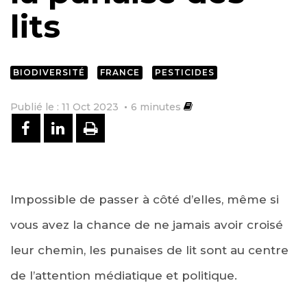
lits
BIODIVERSITÉ
FRANCE
PESTICIDES
Publié le : 11 Oct 2023
6
minutes
PARTAGER SUR FACEBOOK
PARTAGER SUR LINKEDIN
IMPRIMER
Impossible de passer à côté d’elles, même si
vous avez la chance de ne jamais avoir croisé
leur chemin, les punaises de lit sont au centre
de l’attention médiatique et politique.