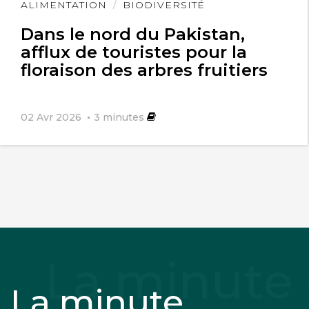
Lire
ALIMENTATION
BIODIVERSITÉ
l'article
Dans le nord du Pakistan,
afflux de touristes pour la
floraison des arbres fruitiers
02 Avr 2026
3
minutes
La minute