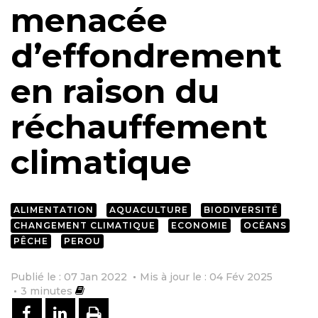
menacée
d’effondrement
en raison du
réchauffement
climatique
ALIMENTATION
AQUACULTURE
BIODIVERSITÉ
CHANGEMENT CLIMATIQUE
ECONOMIE
OCÉANS
PÊCHE
PEROU
Publié le : 07 Jan 2022
Mis à jour le : 04 Fév 2025
3
minutes
PARTAGER SUR FACEBOOK
PARTAGER SUR LINKEDIN
IMPRIMER