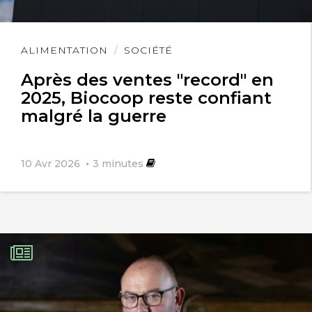
Lire
ALIMENTATION
SOCIÉTÉ
l'article
Après des ventes "record" en
2025, Biocoop reste confiant
malgré la guerre
10 Avr 2026
3
minutes