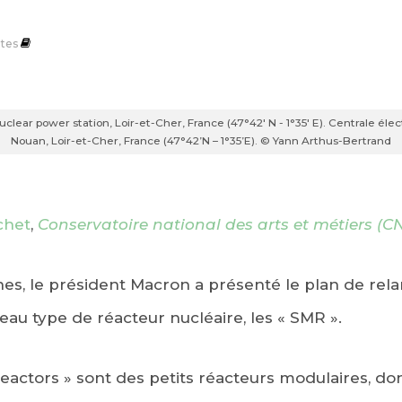
tes
lear power station, Loir-et-Cher, France (47°42' N - 1°35' E). Centrale éle
Nouan, Loir-et-Cher, France (47°42’N – 1°35’E). © Yann Arthus-Bertrand
chet
,
Conservatoire national des arts et métiers (
nes, le président Macron a présenté le plan de rel
au type de réacteur nucléaire, les « SMR ».
eactors » sont des petits réacteurs modulaires, don