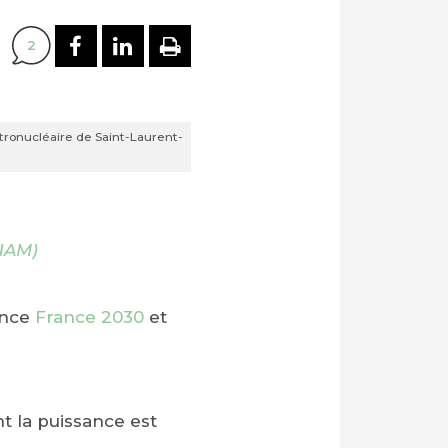
PARTAGER SUR FACEBOOK
PARTAGER SUR LINKEDI
IMPRIMER
2
ctronucléaire de Saint-Laurent-
CNAM)
ance
France 2030
et
t la puissance est