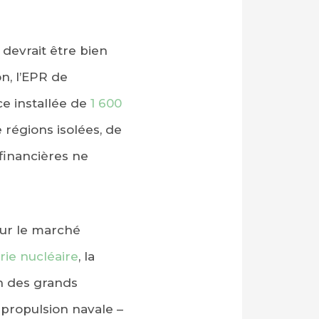
devrait être bien
n, l’EPR de
ce installée de
1 600
 régions isolées, de
financières ne
our le marché
rie nucléaire
, la
n des grands
a propulsion navale –