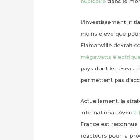
nucléaire
dans le mon
L’investissement initi
moins élevé que pour
Flamanville devrait c
mégawatts électriqu
pays dont le réseau é
PARTAGER SUR FAC
permettent pas d’acc
PARTAGER SUR LIN
Actuellement, la str
IMPRIMER
international. Avec
2 
France est reconnue 
réacteurs pour la prod