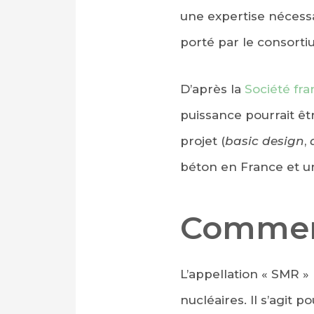
une expertise nécess
porté par le consort
D’après la
Société fra
puissance pourrait ê
projet (
basic design
,
béton en France et un
Comment
L’appellation « SMR » 
nucléaires. Il s’agit p