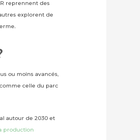
SMR reprennent des
’autres explorent de
terme.
?
us ou moins avancés,
), comme celle du parc
al autour de 2030 et
la production