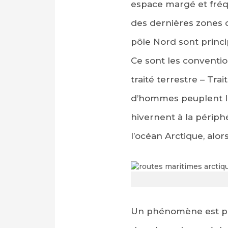
espace margé et fréqu
des dernières zones dé
pôle Nord sont princi
Ce sont les conventio
traité terrestre – Tra
d’hommes peuplent le
hivernent à la périph
PARTAGER SUR FAC
l’océan Arctique, alo
PARTAGER SUR LIN
IMPRIMER
Un phénomène est pou