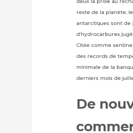
deux la proie au récha
reste de la planète, 
antarctiques sont de 
d’hydrocarbures jugée
Citée comme sentinel
des records de tempér
minimale de la banqui
derniers mois de juill
De nouve
commerc