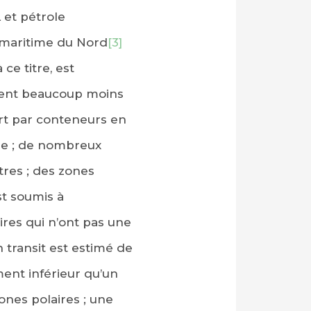
 et pétrole
 maritime du Nord
[3]
ce titre, est
ient beaucoup moins
rt par conteneurs en
ire ; de nombreux
tres ; des zones
st soumis à
vires qui n’ont pas une
n transit est estimé de
ment inférieur qu’un
ones polaires ; une