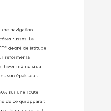
 une navigation
côtes russes. La
ème
degré de latitude
r reformer la
en hiver même si sa
ns son épaisseur.
 40% sur une route
sme de ce qui apparaît
par le marin qui est