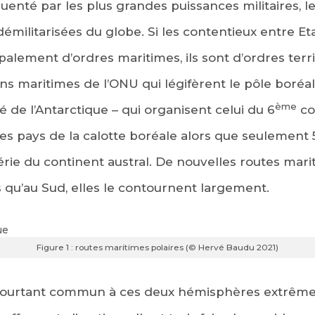
enté par les plus grandes puissances militaires, l
militarisées du globe. Si les contentieux entre Etat
palement d’ordres maritimes, ils sont d’ordres terri
ns maritimes de l’ONU qui légifèrent le pôle boréal
ème
ité de l’Antarctique – qui organisent celui du 6
co
s pays de la calotte boréale alors que seulement
érie du continent austral. De nouvelles routes mari
EBOOK
rs qu’au Sud, elles le contournent largement.
KEDIN
Figure 1 : routes maritimes polaires (© Hervé Baudu 2021)
rtant commun à ces deux hémisphères extrêmes ; 