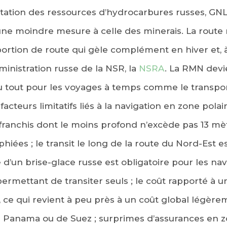
itation des ressources d’hydrocarbures russes, GNL
e moindre mesure à celle des minerais. La route
portion de route qui gèle complément en hiver et, à 
inistration russe de la NSR, la
NSRA
. La RMN dev
 du tout pour les voyages à temps comme le transpo
acteurs limitatifs liés à la navigation en zone pola
 franchis dont le moins profond n’excède pas 13 mè
iées ; le transit le long de la route du Nord-Est e
te d’un brise-glace russe est obligatoire pour les na
ermettant de transiter seuls ; le coût rapporté à u
e, ce qui revient à peu près à un coût global légère
de Panama ou de Suez ; surprimes d’assurances en z