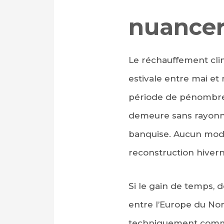
nuance
Le réchauffement clim
estivale entre mai et
période de pénombre
demeure sans rayonne
banquise. Aucun modè
reconstruction hiver
Si le gain de temps, 
entre l’Europe du Nord
techniquement comm