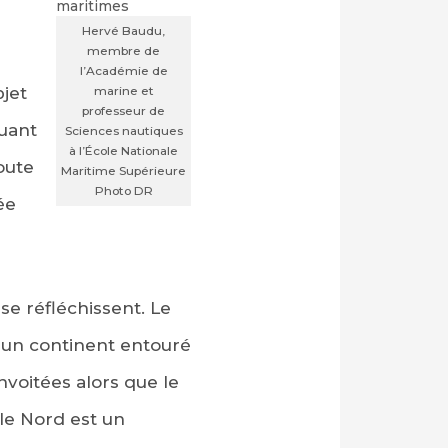
Hervé Baudu,
membre de
l’Académie de
bjet
marine et
professeur de
uant
Sciences nautiques
à l’École Nationale
oute
Maritime Supérieure
Photo DR
ée
e réfléchissent. Le
 un continent entouré
nvoitées alors que le
le Nord est un