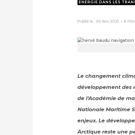
ENERGIE DANS LES TRA
Publié le : 04 Nov 2021
8
min
Le changement climat
développement des r
de l’Académie de mar
Nationale Maritime S
enjeux. Le développe
Arctique reste une p