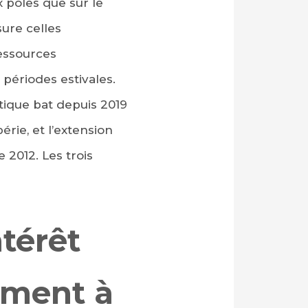
x pôles que sur le
sure celles
ressources
périodes estivales.
rctique bat depuis 2019
rie, et l’extension
 2012. Les trois
ntérêt
oment à