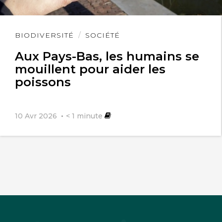
Lire
BIODIVERSITÉ
SOCIÉTÉ
l'article
Aux Pays-Bas, les humains se
mouillent pour aider les
poissons
10 Avr 2026
< 1
minute