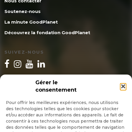
Nous contacter
Soutenez-nous
La minute GoodPlanet
Découvrez la fondation GoodPlanet
SUIVEZ-NOUS
INSCRIPTION NEWSLETTER
Gérer le
consentement
Pour offrir les meilleures expériences, nous utilisons
des technologies telles que les cookies pour stocker
Quotidienne
et/ou accéder aux informations des appareils. Le fait de
consentir à ces technologies nous permettra de traiter
Hebdo
des données telles que le comportement de navigation