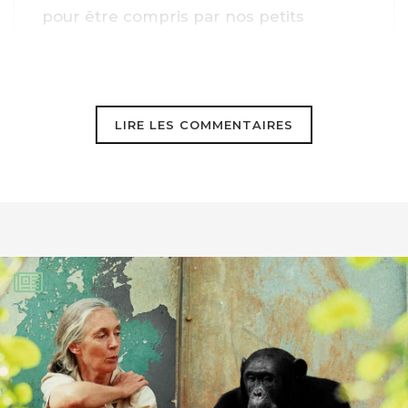
pour être compris par nos petits
cerveaux .
LIRE LES COMMENTAIRES
Jean Grossmann
25 mars 2021
Pour être franc Michel je me sens un
peu seul avec ma Solar Water Economy
(SWE).
Concernant la SWE de l’hydrogène
mettant en jeu le soleil et le voltaïque je