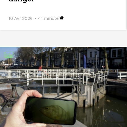
10 Avr 2026
< 1
minute