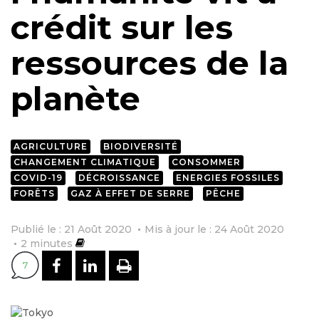
crédit sur les
ressources de la
planète
AGRICULTURE
BIODIVERSITÉ
CHANGEMENT CLIMATIQUE
CONSOMMER
COVID-19
DÉCROISSANCE
ENERGIES FOSSILES
FORÊTS
GAZ À EFFET DE SERRE
PÊCHE
Publié le : 21 Août 2020
Mis à jour le : 24 Août 2020
2
minutes
PARTAGER SUR FACEBOOK
PARTAGER SUR LINKEDI
IMPRIMER
7