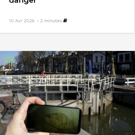
danger"
L’an dernier nous avons subit 5 périodes
10 Avr 2026
2
minutes
d’inondations avec un rejet massif des
polluants dans les rivières, les bassins
ostréicoles et la mer. Depuis, AUCUNE
station n’a été mise aux normes
(traitement et rejet dans les sols pour
ne pas perturber le cycle de
rechargement des nappes
phréatiques), les inondations de l’hiver
prochain serviront encore de grande
« chasse d’eau » ….