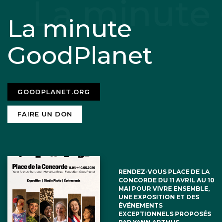
Information sans intérêt. Là réalité c’est
La minute
que depuis le début de l’être industriel,
chaque jour nous consommons plus
GoodPlanet
que le cycle de la nature produit.
Remettre les compteur à zéro au 1
GOODPLANET.ORG
janvier chaque année et le comparer en
FAIRE UN DON
permanence à ce que produira le cycle
de la nature dans toute l’année est une
façon de se mettre la tête dans le sable
et de rendre flou ce qui est limpide.
RENDEZ-VOUS PLACE DE LA
CONCORDE DU 11 AVRIL AU 10
MAI POUR VIVRE ENSEMBLE,
UNE EXPOSITION ET DES
ÉVÉNEMENTS
EXCEPTIONNELS PROPOSÉS