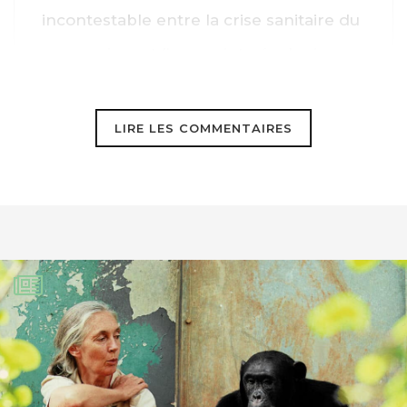
incontestable entre la crise sanitaire du
coronavirus et l’empreinte écologique
résultats de la politique mondiale de
l’énergie.
LIRE LES COMMENTAIRES
Voir
http://www.rivieres.info/patri/empreinte-
eco.htm
DENISE laurent
22 août 2020