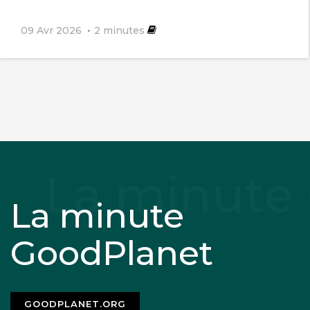
09 Avr 2026
2
minutes
La minute
GoodPlanet
GOODPLANET.ORG