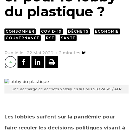
du plastique ?
CONSOMMER
COVID-19
DÉCHETS
ECONOMIE
GOUVERNANCE
RSE
SANTÉ
Publié le : 22 Mai 2020
2
minutes
PARTAGER SUR FACEBOOK
PARTAGER SUR LINKEDI
IMPRIMER
4
Une décharge de déchets plastiques © Chris STOWERS / AFP
Les lobbies surfent sur la pandémie pour
faire reculer les décisions politiques visant à