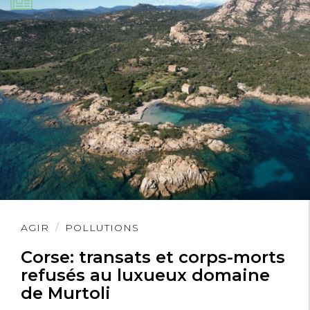
Lire
AGIR
POLLUTIONS
l'article
Corse: transats et corps-morts
refusés au luxueux domaine
de Murtoli