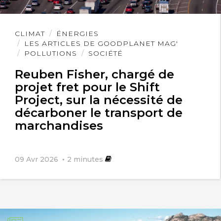
seraient standardisées dans in format
d’embriquettement pour en faire des
Lire
CLIMAT
ÉNERGIES
l'article
LES ARTICLES DE GOODPLANET MAG'
assemblages de structures flottantes
POLLUTIONS
SOCIÉTÉ
ou autre…
Reuben Fisher, chargé de
projet fret pour le Shift
Project, sur la nécessité de
décarboner le transport de
marchandises
09 Avr 2026
2
minutes