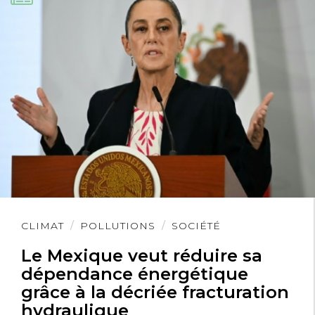
relancera ces petits métiers ( Vannier,
laceur-mailleur, layetier, … ) et diminuera
le chômage.
Méryl Pinque
23 mai 2020
Le monde d’après ?
C’est le monde d’avant. En pire.
Lire
CLIMAT
POLLUTIONS
SOCIÉTÉ
l'article
Le Mexique veut réduire sa
dépendance énergétique
grâce à la décriée fracturation
hydraulique