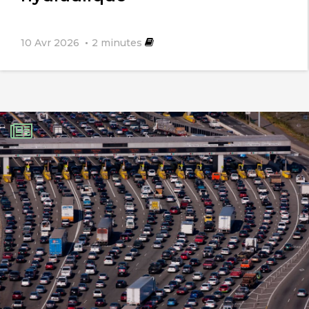
Basse
24 mai 2020
10 Avr 2026
2
minutes
《L’interdiction du suremballage
plastique est toujours prévue pour
2022》. Il FAUT maintenir cet objectif et
l’atteindre. Ne lâchons rien!
Watumean
24 mai 2020
On pourrait si il y avait des normes
quand à la forme des bouteilles qui