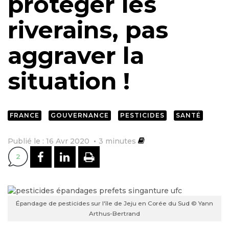
protéger les
riverains, pas
aggraver la
situation !
FRANCE
GOUVERNANCE
PESTICIDES
SANTÉ
Publié le : 16 Avr 2020
3
minutes
PARTAGER SUR FACEBOOK
PARTAGER SUR LINKEDI
IMPRIMER
2
Épandage de pesticides sur l'île de Jeju en Corée du Sud © Yann
Arthus-Bertrand