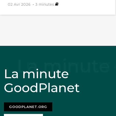
02 Avr 2026
3
minutes
La minute
GoodPlanet
GOODPLANET.ORG