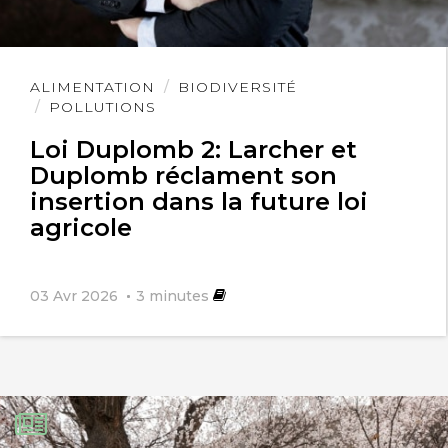
Lire
ALIMENTATION
BIODIVERSITÉ
l'article
POLLUTIONS
Loi Duplomb 2: Larcher et
Duplomb réclament son
insertion dans la future loi
agricole
03 Avr 2026
3
minutes