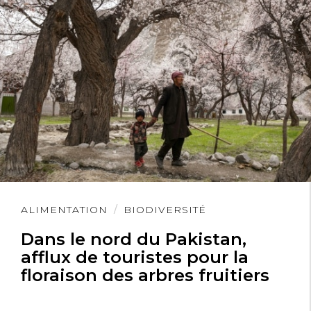
Lire
ALIMENTATION
BIODIVERSITÉ
l'article
Dans le nord du Pakistan,
afflux de touristes pour la
floraison des arbres fruitiers