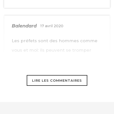
Balendard
17 avril 2020
Les préfets sont des hommes comme
vous et moi: ils peuvent se tromper
Ils peuvent aussi de rien faire toi qui est
au moins aussi grave. Voir
LIRE LES COMMENTAIRES
http://www.infoenergie.eu/riv+ener/energie-
sans-riviere/PREH.htm