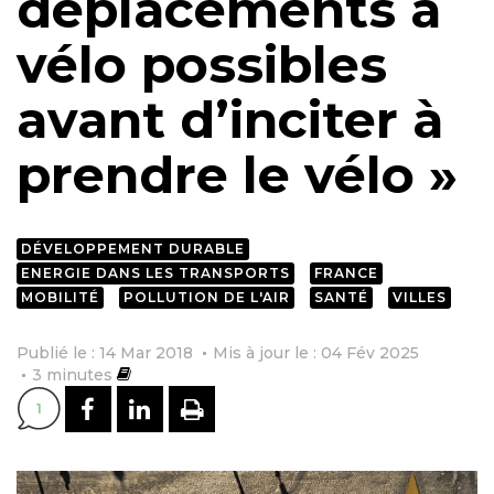
déplacements à
vélo possibles
avant d’inciter à
prendre le vélo »
DÉVELOPPEMENT DURABLE
ENERGIE DANS LES TRANSPORTS
FRANCE
MOBILITÉ
POLLUTION DE L'AIR
SANTÉ
VILLES
Publié le : 14 Mar 2018
Mis à jour le : 04 Fév 2025
3
minutes
PARTAGER SUR FACEBOOK
PARTAGER SUR LINKEDI
IMPRIMER
1