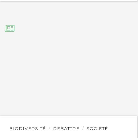
Lire
BIODIVERSITÉ
DÉBATTRE
SOCIÉTÉ
l'article