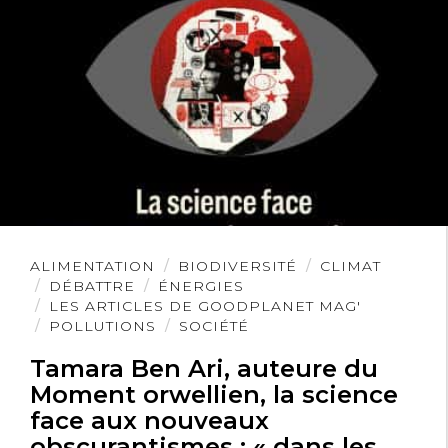
Lire
ALIMENTATION
BIODIVERSITÉ
CLIMAT
l'article
DÉBATTRE
ÉNERGIES
LES ARTICLES DE GOODPLANET MAG'
POLLUTIONS
SOCIÉTÉ
Tamara Ben Ari, auteure du
Moment orwellien, la science
face aux nouveaux
obscurantismes : « dans les