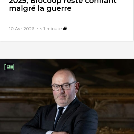
2025, Biocoop reste confiant
malgré la guerre
DESCLAUD Patrice
30 novembre 2017
10 Avr 2026
< 1
minute
Et si on regardait aussi chez nous et
dans les zones environnantes des
centrales nucléaires (19 sites 58
centrales) ce qu’on trouve dans les
eaux, les sols et l’air !? Certains (dont
CRIIRAD, Greenpeace, FNE, SdN, …) le
font, savent, le disent, le dénoncent …
mais cela continue et même si c’est
moins spectaculaire que le cyanure et