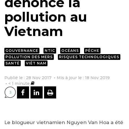
dénoncé la
pollution au
Vietnam
GOUVERNANCE
NTIC
OCÉANS
PÊCHE
POLLUTION DES MERS
RISQUES TECHNOLOGIQUES
SANTÉ
VIÊT NAM
Publié le : 28 Nov 2017
Mis à jour le : 18 Nov 2019
< 1
minute
PARTAGER SUR FACEBOOK
PARTAGER SUR LINKEDI
IMPRIMER
3
Le blogueur vietnamien Nguyen Van Hoa a été