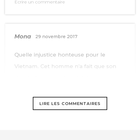
Ecrire un commentaire
Mona
29 novembre 2017
Quelle injustice honteuse pour le
Vietnam. Cet homme n’a fait que son
devoir. Son pays devrait lui en être
reconnaissant. Encore une affaire de
corruption.
LIRE LES COMMENTAIRES
Monsieur Hulot, montrez votre
désapprobation…!!