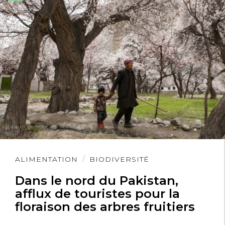
Lire
ALIMENTATION
BIODIVERSITÉ
l'article
Dans le nord du Pakistan,
afflux de touristes pour la
floraison des arbres fruitiers