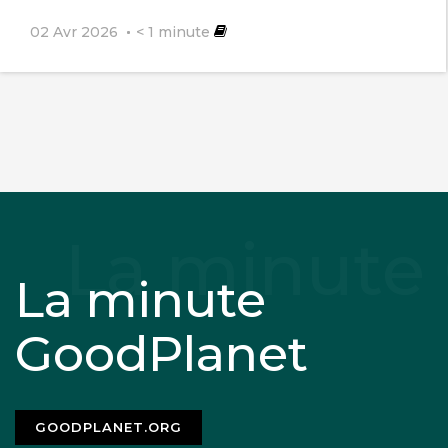
02 Avr 2026
< 1
minute
La minute
GoodPlanet
GOODPLANET.ORG