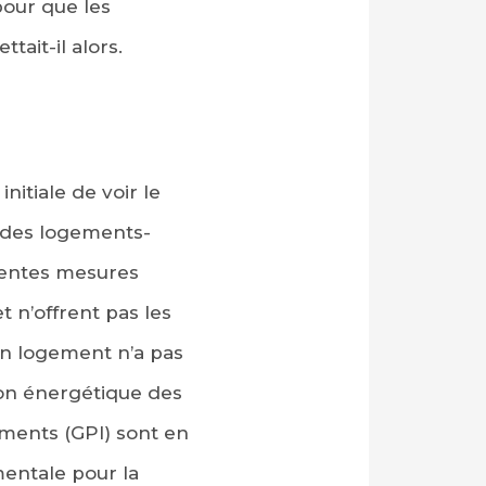
 pour que les
tait-il alors.
nitiale de voir le
 des logements-
férentes mesures
t n’offrent pas les
an logement n’a pas
ion énergétique des
ements (GPI) sont en
mentale pour la