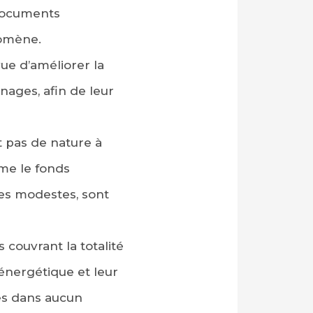
 documents
omène.
vue d’améliorer la
nages, afin de leur
st pas de nature à
mme le fonds
ges modestes, sont
s couvrant la totalité
énergétique et leur
ées dans aucun