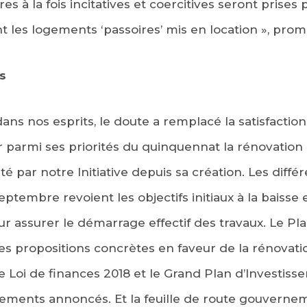
es à la fois incitatives et coercitives seront prises
 les logements ‘passoires’ mis en location », promet
s
ans nos esprits, le doute a remplacé la satisfaction i
parmi ses priorités du quinquennat la rénovation
rté par notre Initiative depuis sa création. Les dif
tembre revoient les objectifs initiaux à la baisse e
r assurer le démarrage effectif des travaux. Le Pl
s propositions concrètes en faveur de la rénovat
de Loi de finances 2018 et le Grand Plan d’Investiss
sements annoncés. Et la feuille de route gouverne