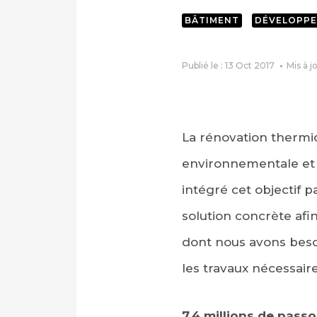
BÂTIMENT
DÉVELOPPE
Publié le : 13 Oct 2017
Mis à j
La rénovation thermi
environnementale et
intégré cet objectif 
solution concrète afi
dont nous avons besoi
les travaux nécessaire
7,4 millions de pass