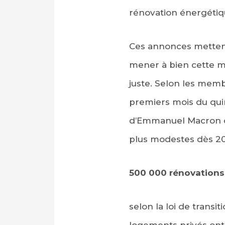
rénovation énergétiqu
Ces annonces metten
mener à bien cette mi
juste. Selon les memb
premiers mois du qu
d’Emmanuel Macron de
plus modestes dès 202
500 000 rénovations
selon la loi de trans
logements privés ont 