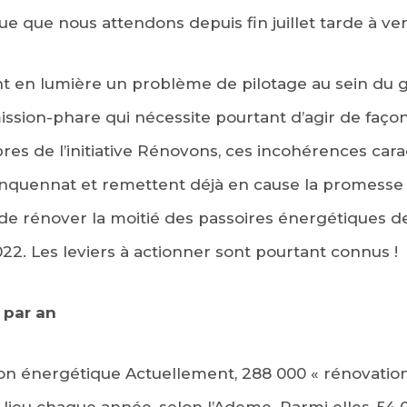
e que nous attendons depuis fin juillet tarde à ven
t en lumière un problème de pilotage au sein du
ssion-phare qui nécessite pourtant d’agir de façon 
res de l’initiative Rénovons, ces incohérences cara
inquennat et remettent déjà en cause la promess
 rénover la moitié des passoires énergétiques des
2. Les leviers à actionner sont pourtant connus !
 par an
ition énergétique Actuellement, 288 000 « rénovati
lieu chaque année, selon l’Ademe. Parmi elles, 54