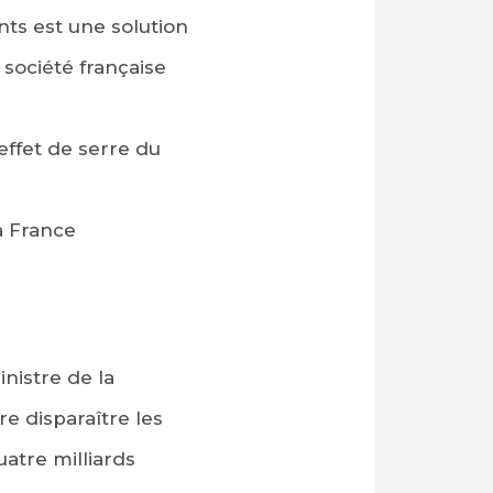
ts est une solution
 société française
effet de serre du
a France
inistre de la
ire disparaître les
atre milliards