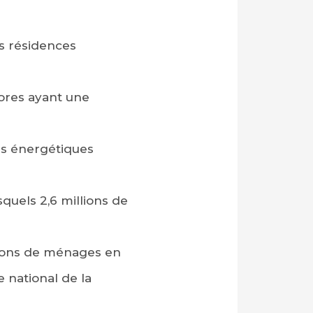
es résidences
vores ayant une
es énergétiques
squels 2,6 millions de
llions de ménages en
e national de la