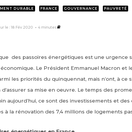
MENT DURABLE
FRANCE
GOUVERNANCE
PAUVRETÉ
our le : 18 Fév 2020
4
minutes
que des passoires énergétiques est une urgence so
 économique. Le Président Emmanuel Macron et 
parmi les priorités du quinquennat, mais n’ont, à ce
n d’assurer sa mise en oeuvre. Le temps des promes
n aujourd’hui, ce sont des investissements et des o
s à la rénovation des 7,4 millions de logements pass
oires énergétiques en France