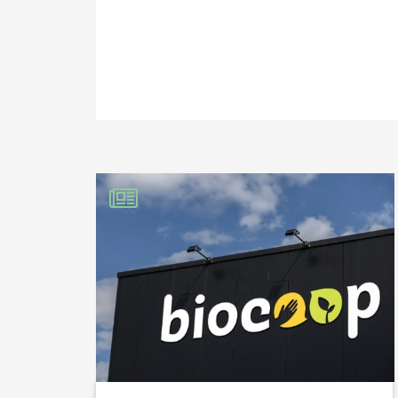
Denis Garnier
25
PARTAGER SUR FAC
Au réchauffement c
PARTAGER SUR LIN
ingrédient à cette
IMPRIMER
exponentielle du 
Ils étaient 38 mill
des exploitations 
Et les choses ne r
d’habitants : un f
terres par rapport 
les nigérians à co