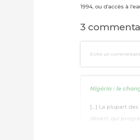
1994, ou d’accès à l’
3 commenta
Ecrire un commentair
Nigéria : le cha
[…] La plupart des
désert, qui progr