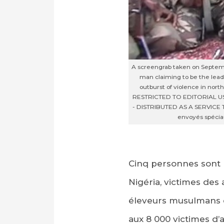
A screengrab taken on Septembe
man claiming to be the lead
outburst of violence in nort
RESTRICTED TO EDITORIAL 
- DISTRIBUTED AS A SERVICE 
envoyés spéci
Cinq personnes sont 
Nigéria, victimes des
éleveurs musulmans du
aux 8 000 victimes d’