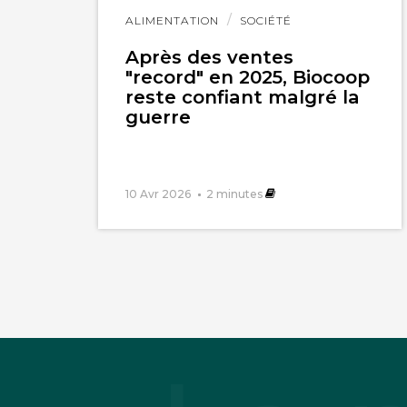
Lire
ALIMENTATION
SOCIÉTÉ
l'article
Après des ventes
"record" en 2025, Biocoop
reste confiant malgré la
guerre
Guillaume Besse
La fécondité se s
10 Avr 2026
2
minutes
La priorité est do
surfaces)