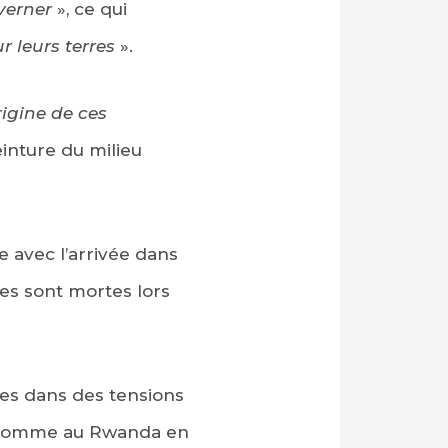
uverner
», ce qui
ur leurs terres
».
rigine de ces
einture du milieu
e avec l’arrivée dans
nes sont mortes lors
nes dans des tensions
rs comme au Rwanda en