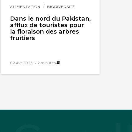
Lire
ALIMENTATION
BIODIVERSITÉ
l'article
Dans le nord du Pakistan,
afflux de touristes pour
la floraison des arbres
fruitiers
 s’éduque.
02 Avr 2026
2
minutes
r petites