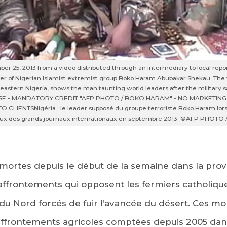
r 25, 2013 from a video distributed through an intermediary to local rep
er of Nigerian Islamist extremist group Boko Haram Abubakar Shekau. The
heastern Nigeria, shows the man taunting world leaders after the military 
USE - MANDATORY CREDIT "AFP PHOTO / BOKO HARAM" - NO MARKETING
TO CLIENTS
Nigéria : le leader supposé du groupe terroriste Boko Haram lo
aux des grands journaux internationaux en septembre 2013. ©AFP PHOT
mortes depuis le début de la semaine dans la pro
 affrontements qui opposent les fermiers catholiqu
 Nord forcés de fuir l’avancée du désert. Ces mor
affrontements agricoles comptées depuis 2005 dans