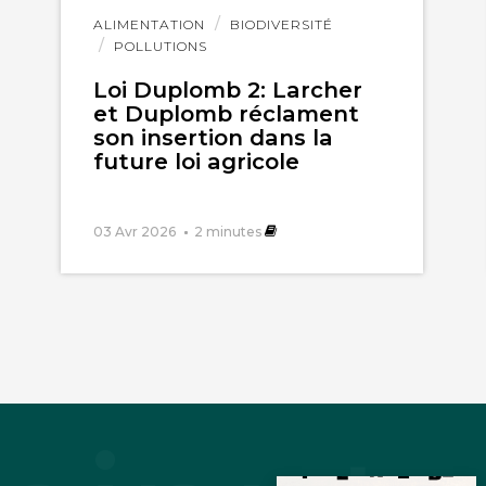
Lire
ALIMENTATION
BIODIVERSITÉ
l'article
POLLUTIONS
Loi Duplomb 2: Larcher
et Duplomb réclament
son insertion dans la
t
28 janvier 2014
future loi agricole
tabilise d’elle même lorsqu’un pays se développe et
03 Avr 2026
2
minutes
nc à l’éducation à l’agroécologie (bon rendement su