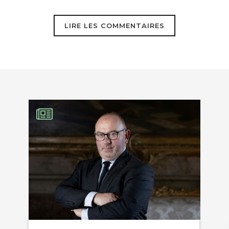
LIRE LES COMMENTAIRES
 janvier 2014
EBOOK
limatique et donc à cette avancée du désert, il fau
KEDIN
 recette explosive de guerre civile, je veux parler d
nombre de nigérians.
ions en 1950 et sont aujourd’hui 175 millions : conséq
dont dispose un fermier a été divisée par 4,6 (22%) 
isquent pas de s’arranger puisqu’en 2100, l’ONU an
ermier de cette fin de siècle n’y disposera donc pl
à 1950 !! Si nous voulons éviter le pire, il faut de t
ntrôler leur fécondité…