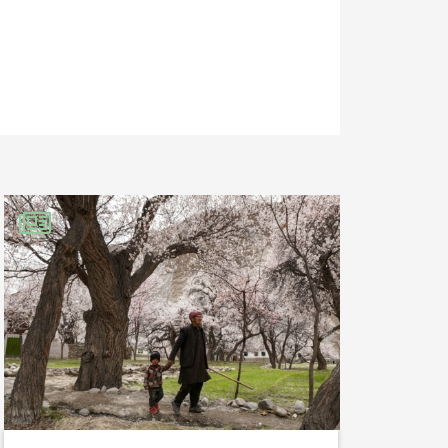
t rajouter l’autre
e la croissance
uence, la taille
!
nonce 914 millions
us que de 4% des
oute urgence aider