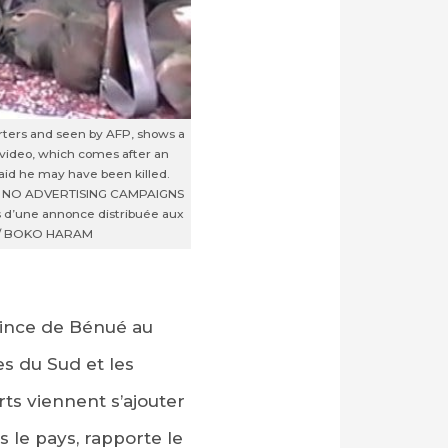
orters and seen by AFP, shows a
 video, which comes after an
said he may have been killed.
 NO ADVERTISING CAMPAIGNS
rs d’une annonce distribuée aux
O / BOKO HARAM
vince de Bénué au
es du Sud et les
ts viennent s’ajouter
 le pays, rapporte le