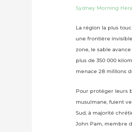
Sydney Morning Hera
La région la plus tou
une frontière invisib
zone, le sable avance
plus de 350 000 kilomè
menace 28 millions de
Pour protéger leurs b
musulmane, fuient ver
Sud, à majorité chrét
John Pam, membre de 