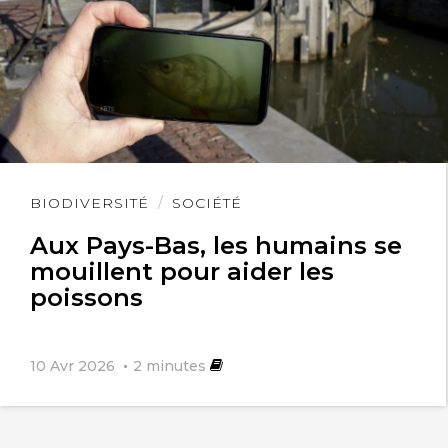
Lire
BIODIVERSITÉ
SOCIÉTÉ
l'article
Aux Pays-Bas, les humains se
mouillent pour aider les
poissons
10 Avr 2026
2
minutes