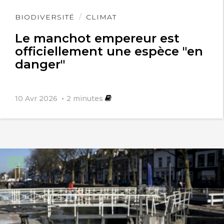
Lire
BIODIVERSITÉ
CLIMAT
l'article
Le manchot empereur est
officiellement une espèce "en
danger"
10 Avr 2026
2
minutes