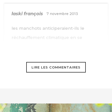
laski françois
7 novembre 2013
les manchots anticiperaient-ils le
réchauffement climatique en se
multipliant pour augmenter le taux de
mutation en prévision d’ une nouvelle
adaptation à un climat plus chaud ???
LIRE LES COMMENTAIRES
j’ aime les manchots
La multiplication des manchots -