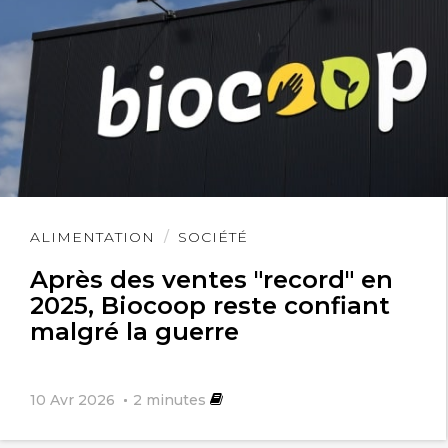
suivre les comités en charge de gérer
les infrastructures hydrauliques
realisées dans les villages.
Lire
ALIMENTATION
SOCIÉTÉ
l'article
Après des ventes "record" en
2025, Biocoop reste confiant
malgré la guerre
10 Avr 2026
2
minutes