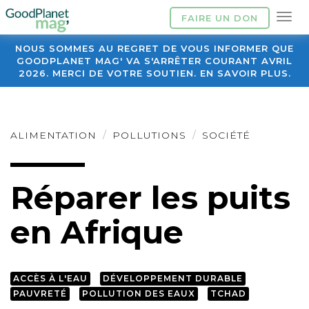
FAIRE UN DON
NOUS SOMMES AU REGRET DE VOUS INFORMER QUE
GOODPLANET MAG' VA S'ARRÊTER COURANT AVRIL
2026. MERCI DE VOTRE SOUTIEN. EN SAVOIR PLUS.
ALIMENTATION
POLLUTIONS
SOCIÉTÉ
Réparer les puits
en Afrique
ACCÈS À L'EAU
DÉVELOPPEMENT DURABLE
PAUVRETÉ
POLLUTION DES EAUX
TCHAD