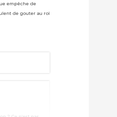
hique empêche de
ulent de gouter au roi
-on ? Ce n’est pas