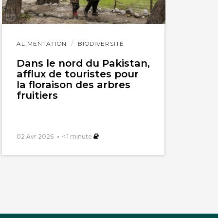
Lire
ALIMENTATION
BIODIVERSITÉ
l'article
Dans le nord du Pakistan,
’autruche et du
afflux de touristes pour
as des espèces en
la floraison des arbres
fruitiers
f de Virginie. Mais
 et des zoos?!
s animaux. Faut
02 Avr 2026
< 1
minute
e plus normal.