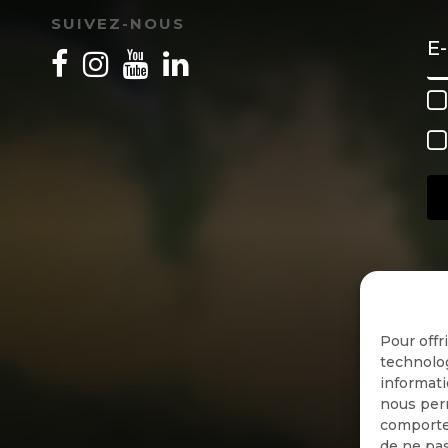
SUIVEZ-NOUS
tions sauvages
éressant sur le sujet (en anglais) qui détaille bien le
 « tendance ». Comme il est dit dans cet article, il f
ulations captives (cirques, zoos, fermes…) ont été
auvages à un moment donnée. Si cette tendance se 
ression supplémentaire sur les populations sauvage
n, étant donné la diminution toujours croissante de
.guardian.co.uk/environment/world-on-a-plate/2013
Pour offr
technolog
informati
nous perm
comportem
lution des populations de lion depuis les années 1
de ne pas