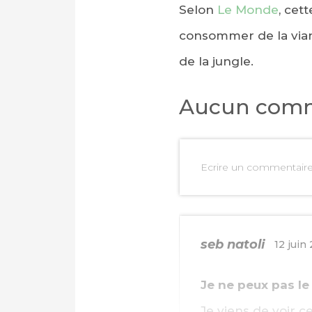
Selon
Le Monde
, cet
consommer de la viand
de la jungle.
Aucun comm
Ecrire un commentair
seb natoli
12 juin
Je ne peux pas le 
Je viens de voir ce