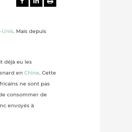
-Unis
. Mais depuis
it déjà eu les
 renard en
Chine
. Cette
africains ne sont pas
it de consommer de
donc envoyés à