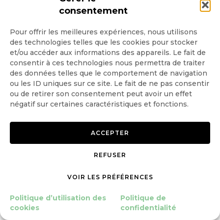
consentement
CERTIFICATION VOLONTAIRE
Pour offrir les meilleures expériences, nous utilisons
des technologies telles que les cookies pour stocker
En complément de l’approche légale, une
et/ou accéder aux informations des appareils. Le fait de
consentir à ces technologies nous permettra de traiter
démarche de certification volontaire peut être
des données telles que le comportement de navigation
ou les ID uniques sur ce site. Le fait de ne pas consentir
utile. De fait, de nombreux acteurs de la
ou de retirer son consentement peut avoir un effet
négatif sur certaines caractéristiques et fonctions.
conservation encouragent la certification des
produits issus de la forêt, et les systèmes de
ACCEPTER
certification du bois qui lui sont associés. C’est
REFUSER
le cas des labels FSC (Forest Stewardship
VOIR LES PRÉFÉRENCES
Council) ou PEFC (Programme de
reconnaissance des certifications forestières),
Politique d’utilisation des
Politique de
cookies
confidentialité
par exemple. Le label FSC a été créé en 1993