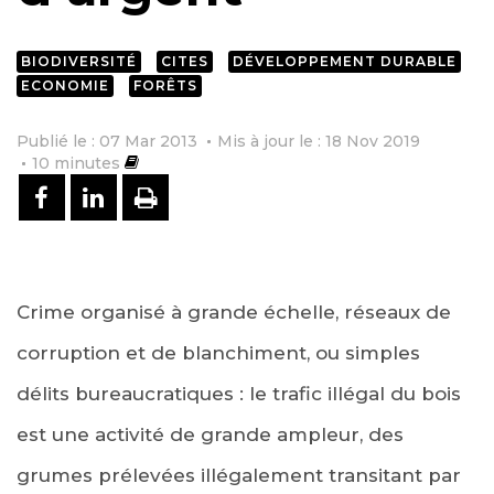
BIODIVERSITÉ
CITES
DÉVELOPPEMENT DURABLE
ECONOMIE
FORÊTS
Publié le : 07 Mar 2013
Mis à jour le : 18 Nov 2019
10
minutes
PARTAGER SUR FACEBOOK
PARTAGER SUR LINKEDIN
IMPRIMER
Crime organisé à grande échelle, réseaux de
corruption et de blanchiment, ou simples
délits bureaucratiques : le trafic illégal du bois
est une activité de grande ampleur, des
grumes prélevées illégalement transitant par