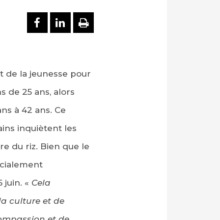
PARTAGER SUR FACEBOOK
PARTAGER SUR LINKEDI
IMPRIMER
êt de la jeunesse pour
s de 25 ans, alors
ans à 42 ans. Ce
ins inquiètent les
re du riz. Bien que le
socialement
5 juin. «
Cela
a culture et de
 compassion et de