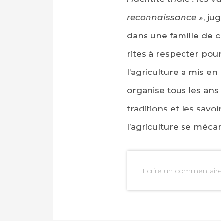
reconnaissance »
, ju
dans une famille de c
rites à respecter pour
l’agriculture a mis en
organise tous les ans
traditions et les savo
l’agriculture se méca
PARTAGER SUR FAC
Ecrire un commentair
PARTAGER SUR LIN
IMPRIMER