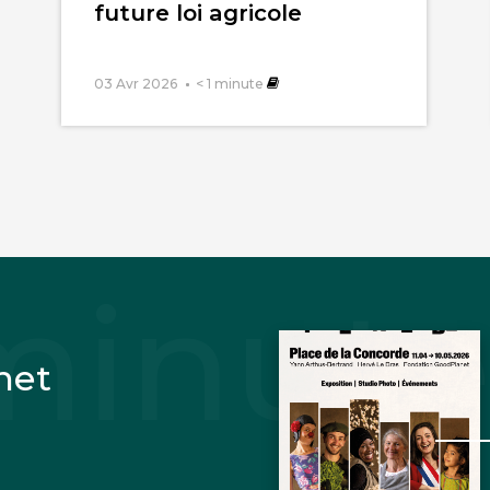
future loi agricole
03 Avr 2026
< 1
minute
net