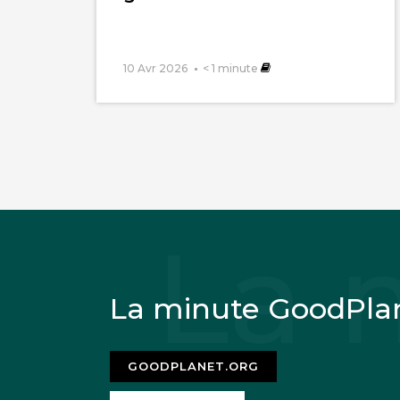
10 Avr 2026
< 1
minute
La minute GoodPla
GOODPLANET.ORG