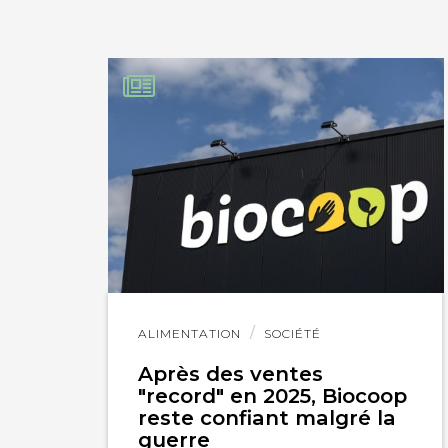
Lire
ALIMENTATION
SOCIÉTÉ
l'article
Après des ventes
"record" en 2025, Biocoop
reste confiant malgré la
guerre