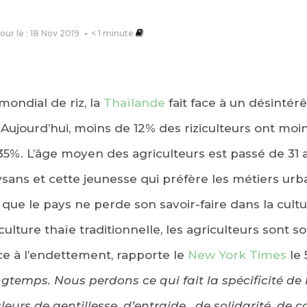
jour le : 18 Nov 2019
< 1
minute
ondial de riz, la
Thaïlande
fait face à un désintér
 Aujourd’hui, moins de 12% des riziculteurs ont moin
 35%. L’âge moyen des agriculteurs est passé de 31 
ysans et cette jeunesse qui préfère les métiers urba
que le pays ne perde son savoir-faire dans la cultu
 culture thaïe traditionnelle, les agriculteurs sont 
ace à l’endettement, rapporte le
New York Times
le 
gtemps. Nous perdons ce qui fait la spécificité de l
valeurs de gentillesse, d’entraide , de solidarité, de