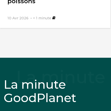
poissons
10 Avr 2026
< 1
minute
La minute
GoodPlanet