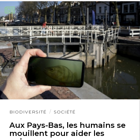
Lire
BIODIVERSITÉ
SOCIÉTÉ
l'article
Aux Pays-Bas, les humains se
mouillent pour aider les