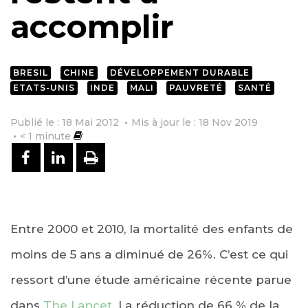
accomplir
BRESIL
CHINE
DÉVELOPPEMENT DURABLE
ETATS-UNIS
INDE
MALI
PAUVRETÉ
SANTÉ
Publié le : 18 Mai 2012
Mis à jour le : 18 Nov 2019
< 1
minute
PARTAGER SUR FACEBOOK
PARTAGER SUR LINKEDIN
IMPRIMER
Entre 2000 et 2010, la mortalité des enfants de
moins de 5 ans a diminué de 26%. C’est ce qui
ressort d’une étude américaine récente parue
dans
The Lancet
. La réduction de 66 % de la