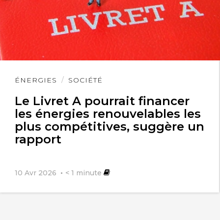
Lire
ÉNERGIES
SOCIÉTÉ
l'article
Le Livret A pourrait financer
les énergies renouvelables les
plus compétitives, suggère un
rapport
10 Avr 2026
< 1
minute