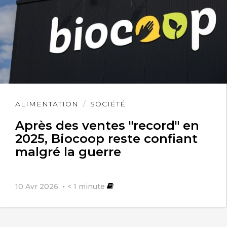
Lire
ALIMENTATION
SOCIÉTÉ
l'article
Après des ventes "record" en
2025, Biocoop reste confiant
malgré la guerre
10 Avr 2026
< 1
minute