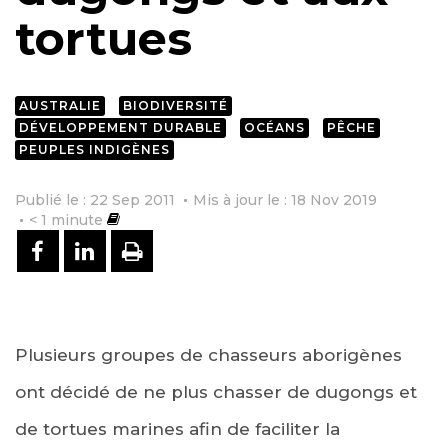
tortues
AUSTRALIE
BIODIVERSITÉ
DÉVELOPPEMENT DURABLE
OCÉANS
PÊCHE
PEUPLES INDIGÈNES
Publié le : 22 Sep 2011
Mis à jour le : 18 Nov 2019
< 1
minute
PARTAGER SUR FACEBOOK
PARTAGER SUR LINKEDIN
IMPRIMER
Plusieurs groupes de chasseurs aborigènes
ont décidé de ne plus chasser de dugongs et
de tortues marines afin de faciliter la