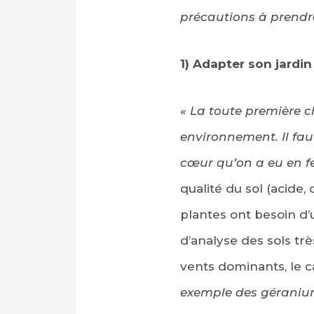
précautions à prendre
1) Adapter son jardi
« La toute première c
environnement. Il fau
cœur qu’on a eu en fe
PARTAGER SUR FAC
qualité du sol (acide, 
PARTAGER SUR LIN
plantes ont besoin d’u
IMPRIMER
d’analyse des sols trè
vents dominants, le ca
exemple des géraniums