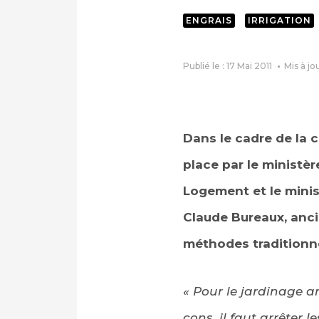
ENGRAIS
IRRIGATION
Publié le : 17 Mai 2011
Mis à jo
Dans le cadre de la 
place par le ministè
Logement et le mini
Claude Bureaux, anci
méthodes traditionne
« Pour le jardinage am
cons, il faut arrêter 