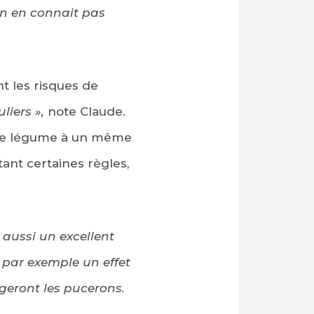
on en connait pas
nt les risques de
liers »,
note Claude.
même légume à un même
tant certaines règles,
 aussi un excellent
 par exemple un effet
angeront les pucerons.