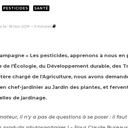
PESTICIDES
SANTÉ
ur le : 18 Nov 2019
5
minutes
campagne « Les pesticides, apprenons à nous en 
re de l’Écologie, du Développement durable, des T
stère chargé de l’Agriculture, nous avons deman
en chef-jardinier au Jardin des plantes, et ferve
lles de jardinage.
ateur, il n’y a pas de questions à se poser : il faut 
les produits phytosanitaires ! »
Pour Claude Bureaux,