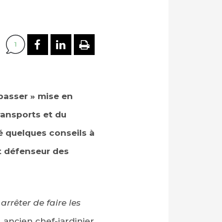
PARTAGER SUR FACEBOOK
PARTAGER SUR LINKEDI
IMPRIMER
1
passer » mise en
ransports et du
dé
quelques conseils
à
nt défenseur des
arrêter de faire les
 ancien chef-jardinier