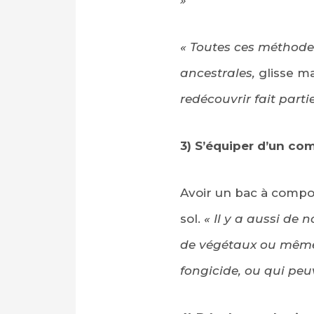
« Toutes ces méthodes
ancestrales,
glisse m
redécouvrir fait parti
3) S’équiper d’un co
Avoir un bac à compos
sol.
« Il y a aussi de 
de végétaux ou même 
fongicide, ou qui peuv