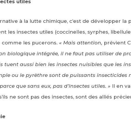
ectes utiles
native à la lutte chimique, c’est de développer la 
 les insectes utiles (coccinelles, syrphes, libellule
es comme les pucerons.
« Mais attention,
prévient C
n biologique intégrée, il ne faut pas utiliser de pro
 tuent aussi bien les insectes nuisibles que les inse
le ou le pyrèthre sont de puissants insecticides nat
 parce que sans eux, pas d’insectes utiles. »
Il en v
ils ne sont pas des insectes, sont des alliés précieu
uie