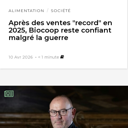
Lire
ALIMENTATION
SOCIÉTÉ
l'article
Après des ventes "record" en
2025, Biocoop reste confiant
malgré la guerre
10 Avr 2026
< 1
minute