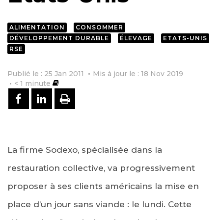
ALIMENTATION
CONSOMMER
DÉVELOPPEMENT DURABLE
ÉLEVAGE
ETATS-UNIS
RSE
Publié le : 25 Jan 2011
Mis à jour le : 18 Nov 2019
< 1
minute
PARTAGER SUR FACEBOOK
PARTAGER SUR LINKEDIN
IMPRIMER
La firme Sodexo, spécialisée dans la
restauration collective, va progressivement
proposer à ses clients américains la mise en
place d’un jour sans viande : le lundi. Cette