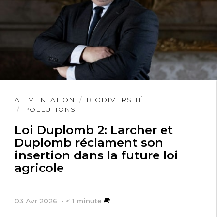
Lire
ALIMENTATION
BIODIVERSITÉ
l'article
POLLUTIONS
Loi Duplomb 2: Larcher et
Duplomb réclament son
insertion dans la future loi
agricole
03 Avr 2026
< 1
minute