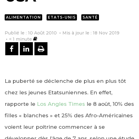
ALIMENTATION
ETATS-UNIS
SANTÉ
Publié le : 10 Août 2010
Mis à jour le : 18 Nov 2019
< 1
minute
PARTAGER SUR FACEBOOK
PARTAGER SUR LINKEDIN
IMPRIMER
La puberté se déclenche de plus en plus tôt
chez les jeunes Etatsuniennes. En effet,
rapporte le
Los Angles Times
le 8 août, 10% des
filles « blanches » et 25% des Afro-Américaines
voient leur poitrine commencer à se
développer dès l’âge de 7 ans, selon une étude