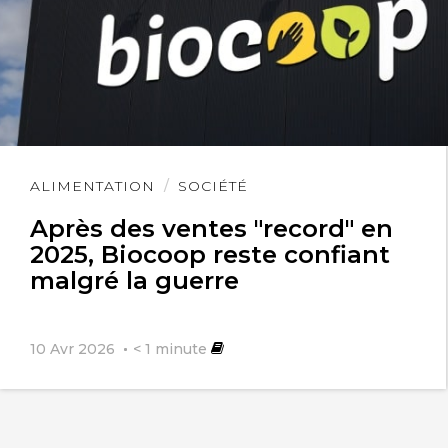
Lire
ALIMENTATION
SOCIÉTÉ
l'article
Après des ventes "record" en
2025, Biocoop reste confiant
malgré la guerre
10 Avr 2026
< 1
minute