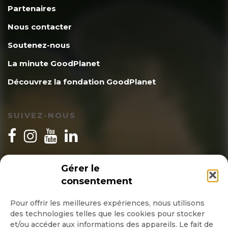
Partenaires
Nous contacter
Soutenez-nous
La minute GoodPlanet
Découvrez la fondation GoodPlanet
SUIVEZ-NOUS
INSCRIPTION NEWSLETTER
Gérer le
consentement
Pour offrir les meilleures expériences, nous utilisons
des technologies telles que les cookies pour stocker
Quotidienne
et/ou accéder aux informations des appareils. Le fait de