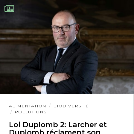
Lire
ALIMENTATION
BIODIVERSITÉ
l'article
POLLUTIONS
Loi Duplomb 2: Larcher et
Duplomb réclament son