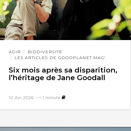
Lire
AGIR
BIODIVERSITÉ
l'article
LES ARTICLES DE GOODPLANET MAG'
Six mois après sa disparition,
l’héritage de Jane Goodall
10 Avr 2026
< 1
minute