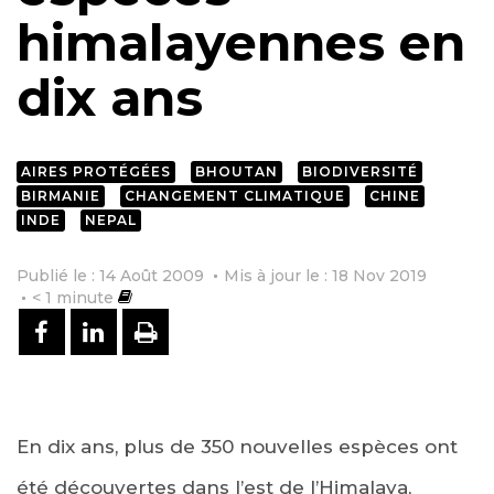
himalayennes en
dix ans
AIRES PROTÉGÉES
BHOUTAN
BIODIVERSITÉ
BIRMANIE
CHANGEMENT CLIMATIQUE
CHINE
INDE
NEPAL
Publié le : 14 Août 2009
Mis à jour le : 18 Nov 2019
< 1
minute
PARTAGER SUR FACEBOOK
PARTAGER SUR LINKEDIN
IMPRIMER
En dix ans, plus de 350 nouvelles espèces ont
été découvertes dans l’est de l’Himalaya,