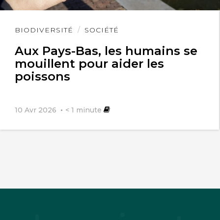
Lire
BIODIVERSITÉ
SOCIÉTÉ
l'article
Aux Pays-Bas, les humains se
mouillent pour aider les
poissons
10 Avr 2026
< 1
minute