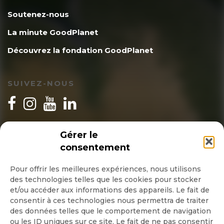
Soutenez-nous
La minute GoodPlanet
Découvrez la fondation GoodPlanet
SUIVEZ-NOUS
INSCRIPTION NEWSLETTER
Gérer le
consentement
Pour offrir les meilleures expériences, nous utilisons
des technologies telles que les cookies pour stocker
Quotidienne
et/ou accéder aux informations des appareils. Le fait de
consentir à ces technologies nous permettra de traiter
Hebdo
des données telles que le comportement de navigation
ou les ID uniques sur ce site. Le fait de ne pas consentir