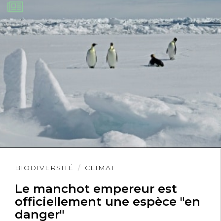
Lire
BIODIVERSITÉ
CLIMAT
l'article
Le manchot empereur est
officiellement une espèce "en
danger"