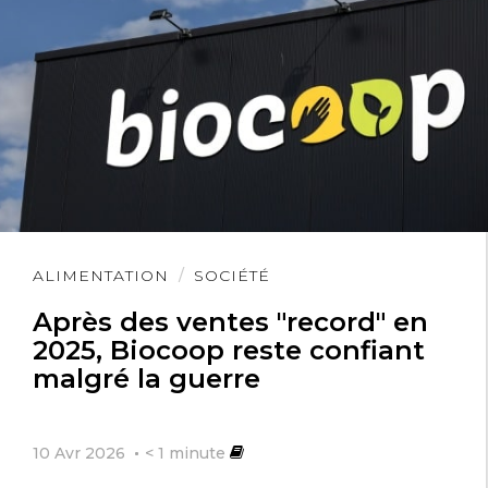
Lire
ALIMENTATION
SOCIÉTÉ
l'article
Après des ventes "record" en
2025, Biocoop reste confiant
malgré la guerre
10 Avr 2026
< 1
minute