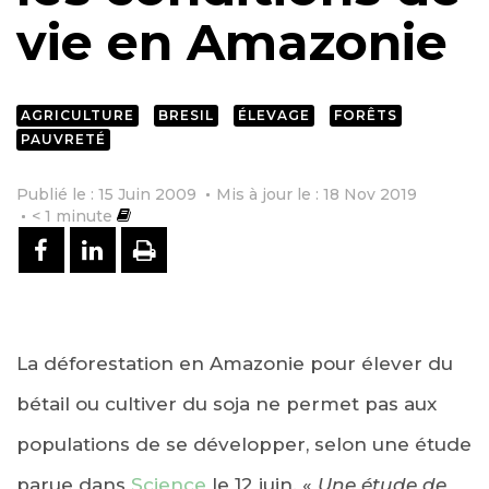
vie en Amazonie
AGRICULTURE
BRESIL
ÉLEVAGE
FORÊTS
PAUVRETÉ
Publié le : 15 Juin 2009
Mis à jour le : 18 Nov 2019
< 1
minute
PARTAGER SUR FACEBOOK
PARTAGER SUR LINKEDIN
IMPRIMER
La déforestation en Amazonie pour élever du
bétail ou cultiver du soja ne permet pas aux
populations de se développer, selon une étude
parue dans
Science
le 12 juin. «
Une étude de