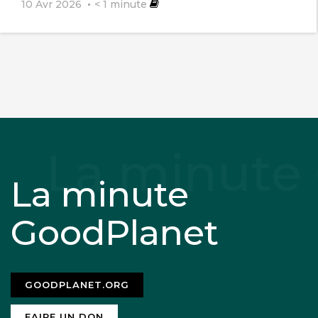
10 Avr 2026
< 1
minute
La minute
GoodPlanet
GOODPLANET.ORG
FAIRE UN DON