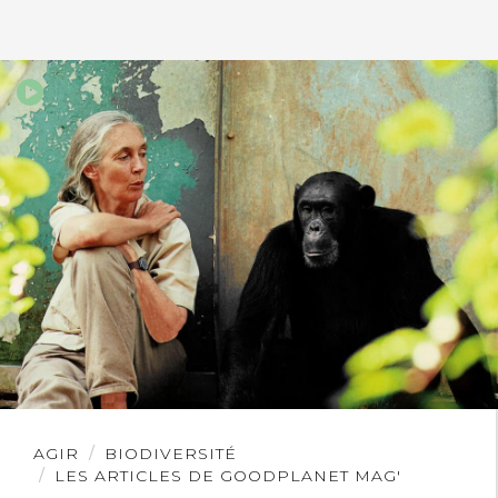
Lire
AGIR
BIODIVERSITÉ
l'article
LES ARTICLES DE GOODPLANET MAG'