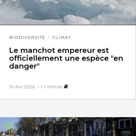
Lire
BIODIVERSITÉ
CLIMAT
l'article
Le manchot empereur est
officiellement une espèce "en
danger"
10 Avr 2026
< 1
minute