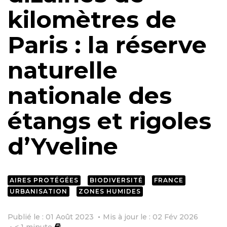
kilomètres de
Paris : la réserve
naturelle
nationale des
étangs et rigoles
d’Yveline
AIRES PROTÉGÉES
BIODIVERSITÉ
FRANCE
URBANISATION
ZONES HUMIDES
Publié le : 01 Août 2023
Mis à jour le : 02 Fév 2026
< 1
minute