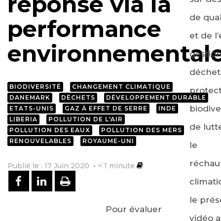
réponse via la
de quali
performance
et de l
environnemental
gestio
déchet
BIODIVERSITÉ
CHANGEMENT CLIMATIQUE
protect
DANEMARK
DÉCHETS
DÉVELOPPEMENT DURABLE
biodive
ETATS-UNIS
GAZ À EFFET DE SERRE
INDE
LIBERIA
POLLUTION DE L'AIR
de lutt
POLLUTION DES EAUX
POLLUTION DES MERS
RENOUVELABLES
ROYAUME-UNI
le
réchau
Publié le : 17 Juin 2020
< 1
minute
PARTAGER SUR FACEBOOK
PARTAGER SUR LINKEDIN
IMPRIMER
climati
le pré
Pour évaluer
vidéo a