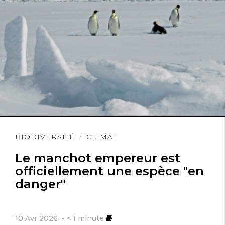
Lire
BIODIVERSITÉ
CLIMAT
l'article
Le manchot empereur est
officiellement une espèce "en
danger"
10 Avr 2026
< 1
minute