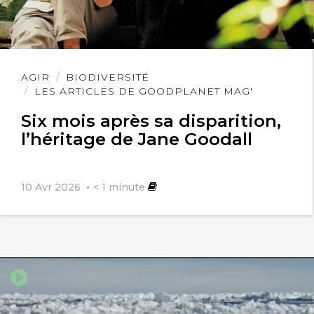
Lire
AGIR
BIODIVERSITÉ
l'article
LES ARTICLES DE GOODPLANET MAG'
Six mois après sa disparition,
l’héritage de Jane Goodall
10 Avr 2026
< 1
minute