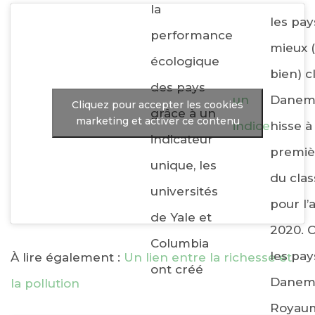
la
les pay
performance
mieux 
écologique
bien) c
des pays
un
Danem
Cliquez pour accepter les cookies
grâce à un
marketing et activer ce contenu
indice
hisse à 
indicateur
premiè
unique, les
du cla
universités
pour l
de Yale et
2020. 
Columbia
les pay
À lire également :
Un lien entre la richesse et
ont créé
Danem
la pollution
Royaum