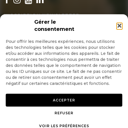
INSCRIPTION NEWSLETTER
Gérer le
consentement
Pour offrir les meilleures expériences, nous utilisons
Quotidienne
des technologies telles que les cookies pour stocker
et/ou accéder aux informations des appareils. Le fait de
Hebdo
consentir à ces technologies nous permettra de traiter
des données telles que le comportement de navigation
ou les ID uniques sur ce site. Le fait de ne pas consentir
OK
ou de retirer son consentement peut avoir un effet
négatif sur certaines caractéristiques et fonctions.
ACCEPTER
REFUSER
Copyright © 2026 GoodPlanet
Mentions légales
mag'
Politique de confidentialité
VOIR LES PRÉFÉRENCES
Politique d’utilisation des