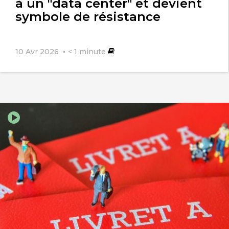
à un "data center" et devient
L'urgence de ralentir - Magazine
symbole de résistance
GoodPlanet Inf...
1 septembre 2014
10 Avr 2026
< 1
minute
[…] Comment, dans un monde où
l'accélération s'impose en règle, des
initiatives émergent pour redonner
sens au temps et inventer de nouveaux
modèles pérennes ? […]
olivier
1 septembre 2014