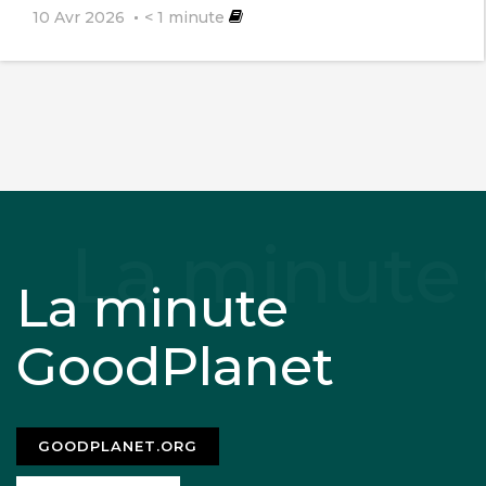
10 Avr 2026
< 1
minute
La minute
GoodPlanet
GOODPLANET.ORG