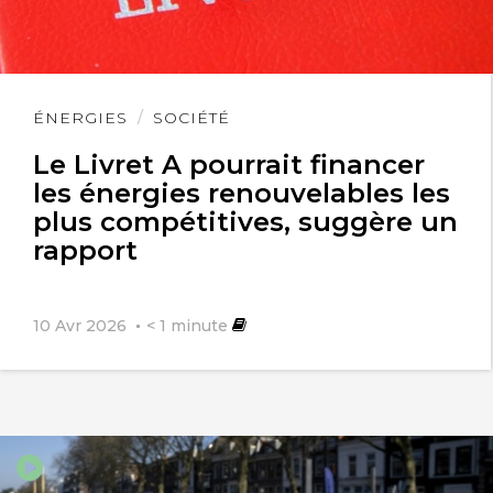
Bonjour,
Il est très certainement nécessaire de
Lire
ÉNERGIES
SOCIÉTÉ
ralentir mais aussi de mesurer notre
l'article
Le Livret A pourrait financer
grande dépendance aux commodités
les énergies renouvelables les
plus compétitives, suggère un
du monde civilisé…
rapport
Bonne journée,
10 Avr 2026
< 1
minute
Olivier