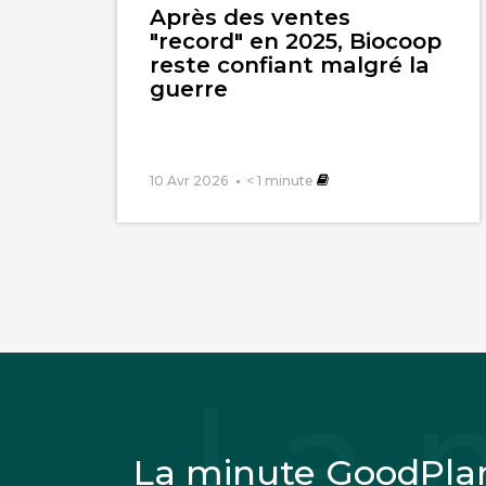
Après des ventes
"record" en 2025, Biocoop
reste confiant malgré la
guerre
10 Avr 2026
< 1
minute
La minute GoodPla