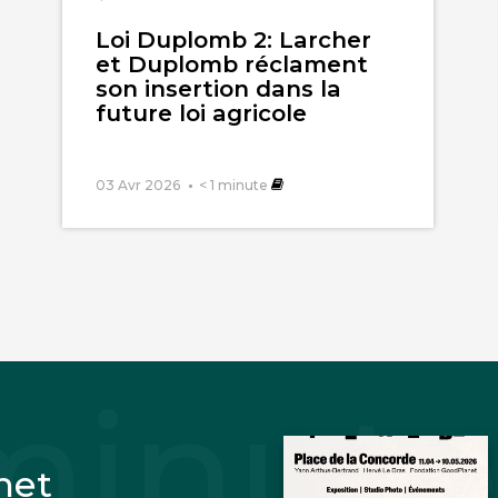
Loi Duplomb 2: Larcher
et Duplomb réclament
son insertion dans la
future loi agricole
03 Avr 2026
< 1
minute
net