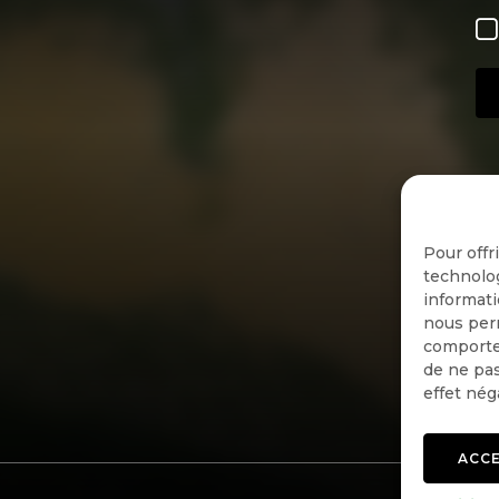
Pour offr
technolog
informati
nous perm
comportem
de ne pas
effet nég
ACC