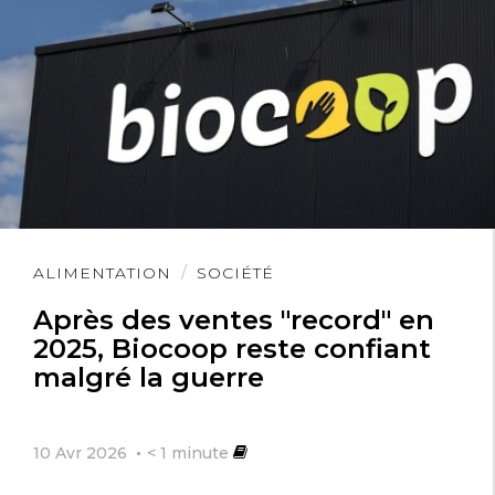
Lire
ALIMENTATION
SOCIÉTÉ
l'article
Après des ventes "record" en
2025, Biocoop reste confiant
malgré la guerre
10 Avr 2026
< 1
minute