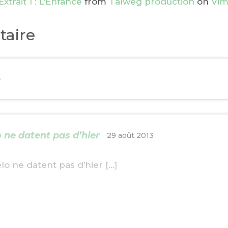
xtrait 1 : L’Enfance
from
Talweg production
on
Vi
aire
e
 ne datent pas d’hier
29 août 2013
élo ne datent pas d’hier […]