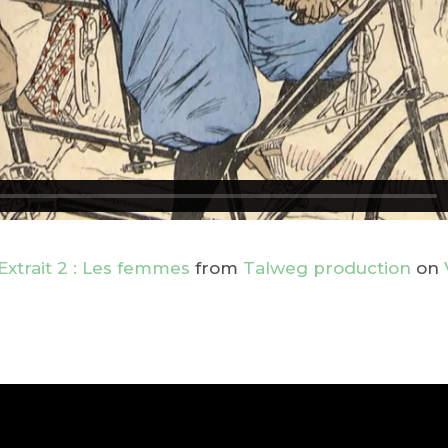
Extrait 2 : Les femmes
from
Talweg production
on