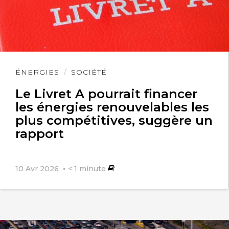
Lire
ÉNERGIES
SOCIÉTÉ
l'article
Le Livret A pourrait financer
les énergies renouvelables les
plus compétitives, suggère un
rapport
10 Avr 2026
< 1
minute