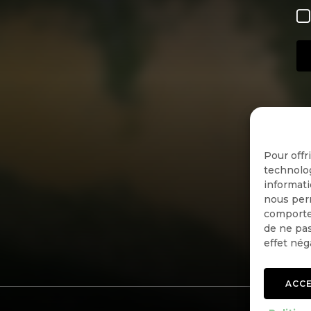
Pour offr
technolog
informati
nous perm
comportem
de ne pas
effet nég
ACC