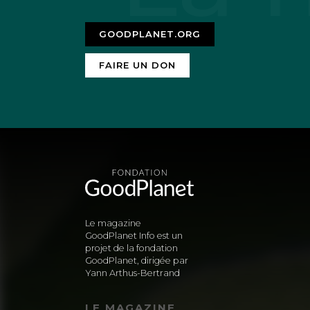
miettes. Hilare, l
GOODPLANET.ORG
annoncée. Apocaly
c’est une ultime 
FAIRE UN DON
la Banquise, bousc
d’une étrave de p
empoisonner ici l
Le magazine
GoodPlanet Info est un
Michel CERF
5 d
projet de la fondation
GoodPlanet, dirigée par
Yann Arthus-Bertrand
Je ne peux que m’a
LE MAGAZINE