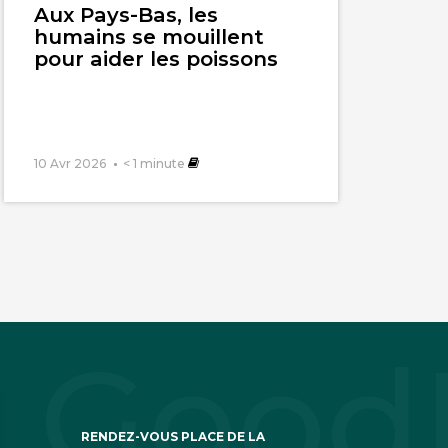
Aux Pays-Bas, les
humains se mouillent
pour aider les poissons
e le font les
s soit disant
10 Avr 2026
< 1
minute
ble prendre un
glaces polaires.
 dernière fois les
RENDEZ-VOUS PLACE DE LA