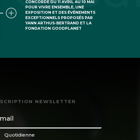
CONCORDE DU 11 AVRIL AU 10 MAI
omise, sa mort
POUR VIVRE ENSEMBLE, UNE
EXPOSITION ET DES ÉVÉNEMENTS
, c’est abject,
EXCEPTIONNELS PROPOSÉS PAR
YANN ARTHUS-BERTRAND ET LA
tiner de bon coeur
FONDATION GOODPLANET
de la pointe acérée
monde,
NSCRIPTION NEWSLETTER
Quotidienne