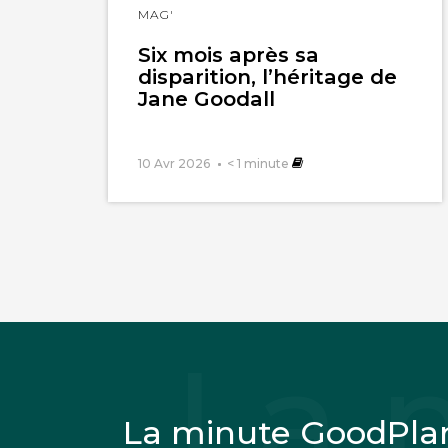
MAG'
La sagesse chi
Six mois après sa
Oui c’est à vo
disparition, l’héritage de
Jane Goodall
« grimpeurs »
« exploits » o
10 Avr 2026
< 1
minute
Hervé Goube
5 
Croisières Antarc
plaisir particulie
La minute GoodPla
Elle envahie, se d