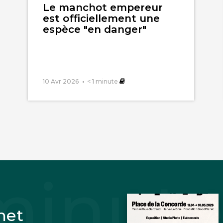
Le manchot empereur
est officiellement une
noise ?! Elle a bien fichu le camp !!!
espèce "en danger"
mir ! Et bien sûr ils vont laisser leurs déchets comm
 de l’Everest, que je n’admire même pas car tous ce
nt seulement pour but de flatter leur ego !!
10 Avr 2026
< 1
minute
décembre 2019
tiques de la dévastation ! Une meute humaine sem
r, suicidaire au réchauffement, à l’effondrement des 
net
énude, se baigne au milieu du désastre, savoure une