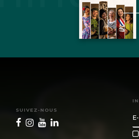
a mine réjouie, elle pressent et goûte son agonie pr
pse heureuse, presque consentie. C’est consternant
soumission aux Marchands. Mourir en vacances, pié
uler plus au sud les fragiles fondations de Venise 
aquebot géant, humilier la déchirante beauté du 
es miraculeuses présences animales en perdition…
I
SUIVEZ-NOUS
écembre 2019
ssocier à tous vos commentaires , rien à ajouter .