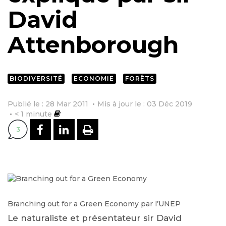
David
Attenborough
BIODIVERSITÉ
ECONOMIE
FORÊTS
Publié le : 28 Mar 2011
Mis à jour le : 03 Déc 2019
< 1
minute
PARTAGER SUR FACEBOOK
PARTAGER SUR LINKEDI
IMPRIMER
3
Branching out for a Green Economy par l’UNEP
Le naturaliste et présentateur sir David