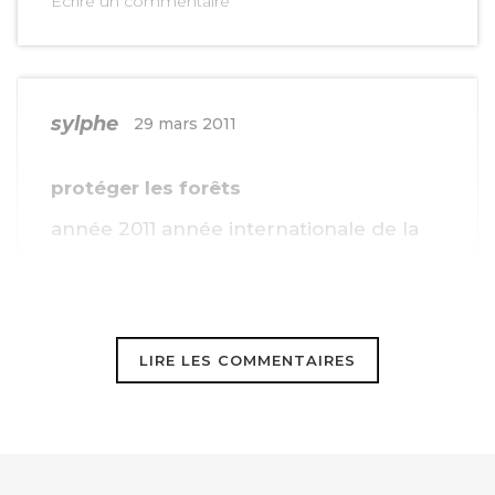
Ecrire un commentaire
sylphe
29 mars 2011
protéger les forêts
année 2011 année internationale de la
forêt .
pour lutter contre la déforestation et
l’exploitation à outrance,
LIRE LES COMMENTAIRES
il faut aussi diminuer la consommation
abusive ,pléthorique et inutile , faire
cesser les gaspillages de toutes sortes