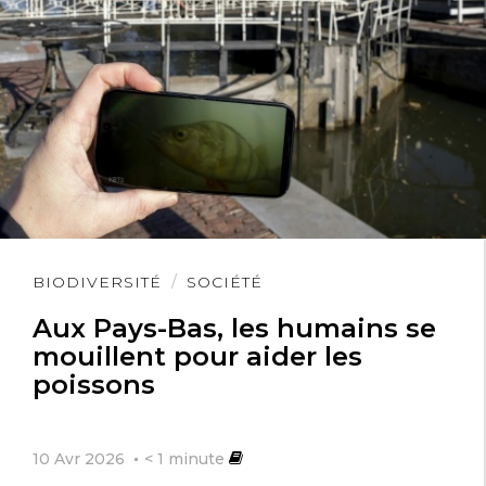
nature/l’environnement, etc.
Lire
BIODIVERSITÉ
SOCIÉTÉ
l'article
Aux Pays-Bas, les humains se
mouillent pour aider les
poissons
10 Avr 2026
< 1
minute