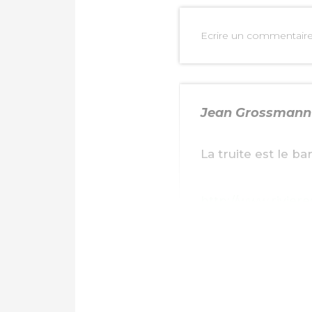
Ecrire un commentair
PARTAGER SUR FAC
Jean Grossmann
PARTAGER SUR LIN
La truite est le b
IMPRIMER
http://www.rivier
kervennic
10 avri