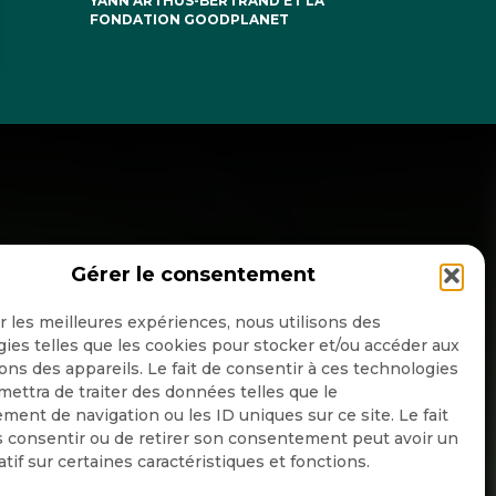
YANN ARTHUS-BERTRAND ET LA
FONDATION GOODPLANET
Gérer le consentement
NSCRIPTION NEWSLETTER
ir les meilleures expériences, nous utilisons des
ies telles que les cookies pour stocker et/ou accéder aux
ons des appareils. Le fait de consentir à ces technologies
ettra de traiter des données telles que le
Quotidienne
ent de navigation ou les ID uniques sur ce site. Le fait
 consentir ou de retirer son consentement peut avoir un
Hebdo
atif sur certaines caractéristiques et fonctions.