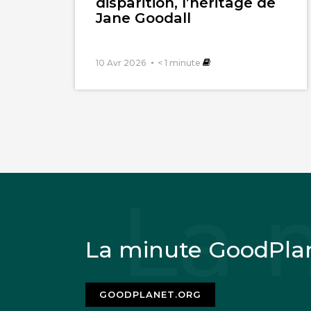
disparition, l’héritage de
Jane Goodall
10 Avr 2026
< 1
minute
michel CERF
10 a
La vidéo est un p
vaut lire le docu
La minute GoodPla
GOODPLANET.ORG