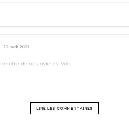
e
EBOOK
10 avril 2021
KEDIN
arometre de nos rivieres. Voir
es.info/patri/barometre.htm
LIRE LES COMMENTAIRES
l 2021