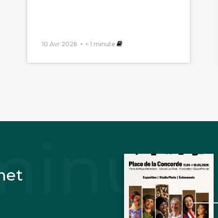
10 Avr 2026
< 1
minute
vril 2021
eu courte pour bien comprendre le cycle de vie du
ment de Mr . Grossmann .
net