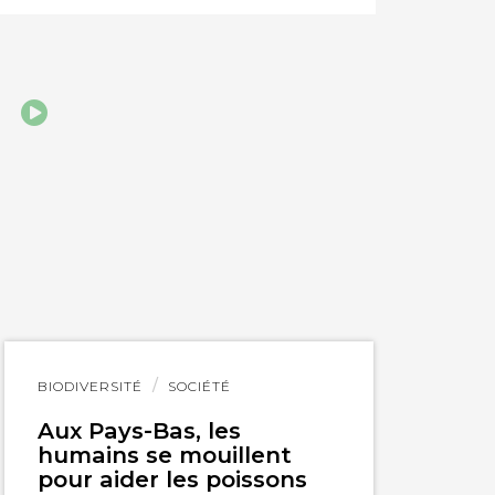
iques qui
s droits
Lire
BIODIVERSITÉ
SOCIÉTÉ
l'article
Aux Pays-Bas, les
humains se mouillent
pour aider les poissons