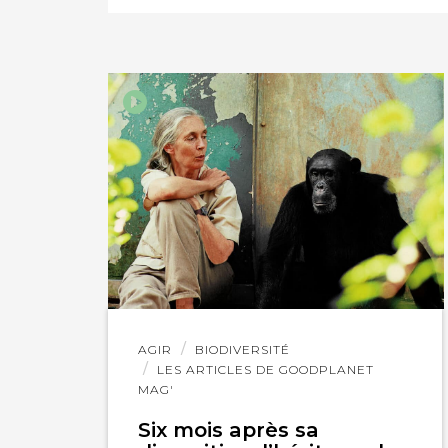
Chapeau aux saumo
sillonnent notre 
Méryl Pinque
10 
Les poissons sont 
Ils appartiennent
Lire
AGIR
BIODIVERSITÉ
fondamentaux inal
l'article
LES ARTICLES DE GOODPLANET
MAG'
#GoVegan
Six mois après sa