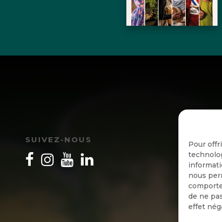
I
SUIVEZ-NOUS
Pour offr
technolog
informati
nous perm
comportem
de ne pas
effet nég