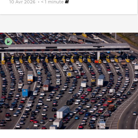
10 Avr 2026
< 1
minute