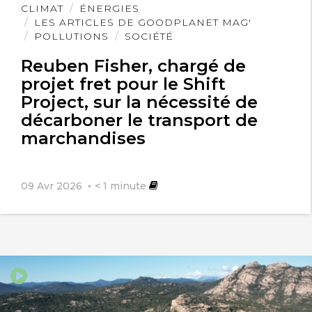
Lire
CLIMAT
ÉNERGIES
l'article
LES ARTICLES DE GOODPLANET MAG'
POLLUTIONS
SOCIÉTÉ
Reuben Fisher, chargé de
projet fret pour le Shift
Project, sur la nécessité de
décarboner le transport de
marchandises
09 Avr 2026
< 1
minute