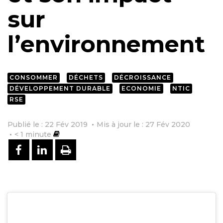
sur
l’environnement
CONSOMMER
DÉCHETS
DÉCROISSANCE
DÉVELOPPEMENT DURABLE
ECONOMIE
NTIC
RSE
Publié le : 22 Fév 2019
Mis à jour le : 27 Fév 2020
< 1
minute
PARTAGER SUR FACEBOOK
PARTAGER SUR LINKEDIN
IMPRIMER