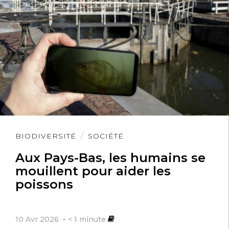
Lire
BIODIVERSITÉ
SOCIÉTÉ
l'article
Aux Pays-Bas, les humains se
mouillent pour aider les
poissons
10 Avr 2026
< 1
minute