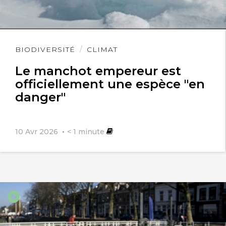
Lire
BIODIVERSITÉ
CLIMAT
l'article
Le manchot empereur est
officiellement une espèce "en
danger"
10 Avr 2026
< 1
minute