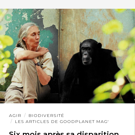
Lire
AGIR
BIODIVERSITÉ
l'article
LES ARTICLES DE GOODPLANET MAG'
Six mois après sa disparition,