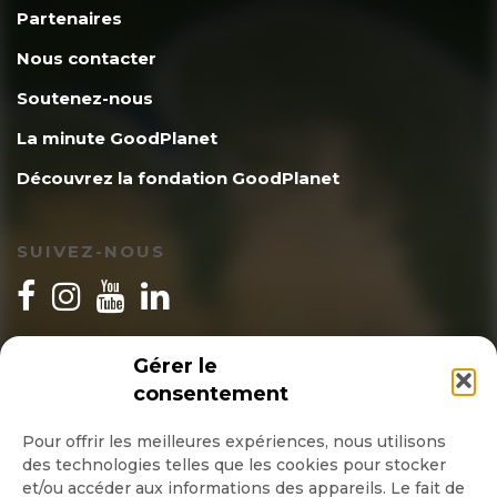
Partenaires
Nous contacter
Soutenez-nous
La minute GoodPlanet
Découvrez la fondation GoodPlanet
SUIVEZ-NOUS
INSCRIPTION NEWSLETTER
Gérer le
consentement
Pour offrir les meilleures expériences, nous utilisons
des technologies telles que les cookies pour stocker
Quotidienne
et/ou accéder aux informations des appareils. Le fait de