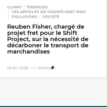
Lire
CLIMAT
ÉNERGIES
l'article
LES ARTICLES DE GOODPLANET MAG'
POLLUTIONS
SOCIÉTÉ
Reuben Fisher, chargé de
projet fret pour le Shift
Project, sur la nécessité de
décarboner le transport de
marchandises
09 Avr 2026
< 1
minute