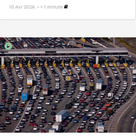
10 Avr 2026
< 1
minute