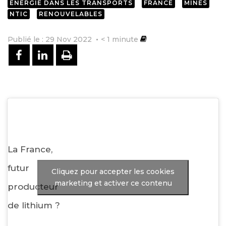
ENERGIE DANS LES TRANSPORTS
FRANCE
MINES
NTIC
RENOUVELABLES
Publié le : 29 Nov 2022
< 1
minute
PARTAGER SUR FACEBOOK
PARTAGER SUR LINKEDIN
IMPRIMER
La France,
futur
Cliquez pour accepter les cookies
marketing et activer ce contenu
producteur
de lithium ?