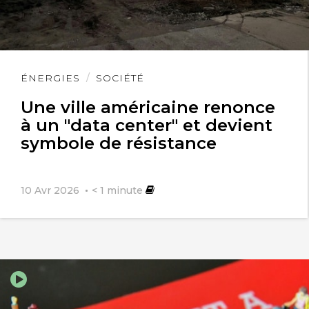
Lire
ÉNERGIES
SOCIÉTÉ
l'article
Une ville américaine renonce
à un "data center" et devient
symbole de résistance
10 Avr 2026
< 1
minute