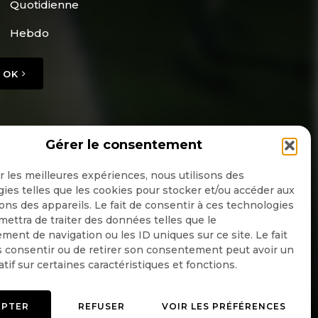
Quotidienne
ent, va supprimer
Hebdo
OK
te propagande sur
usiennes sur les
ment nos émissions
Gérer le consentement
ionnel.
ir les meilleures expériences, nous utilisons des
ies telles que les cookies pour stocker et/ou accéder aux
ons des appareils. Le fait de consentir à ces technologies
ettra de traiter des données telles que le
ent de navigation ou les ID uniques sur ce site. Le fait
 consentir ou de retirer son consentement peut avoir un
atif sur certaines caractéristiques et fonctions.
EPTER
REFUSER
VOIR LES PRÉFÉRENCES