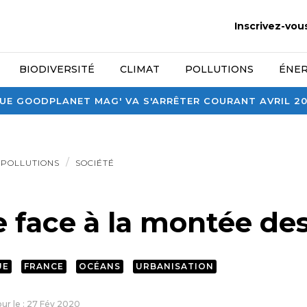
Inscrivez-vou
BIODIVERSITÉ
CLIMAT
POLLUTIONS
ÉNER
E GOODPLANET MAG' VA S'ARRÊTER COURANT AVRIL 2026
POLLUTIONS
SOCIÉTÉ
e face à la montée de
UE
FRANCE
OCÉANS
URBANISATION
our le : 27 Fév 2020