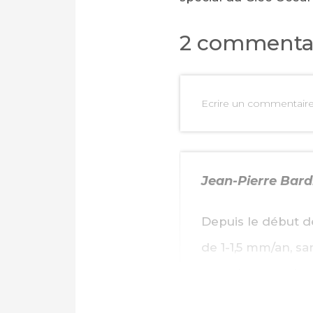
2 commenta
Ecrire un commentair
Jean-Pierre Bard
Depuis le début 
de 1-1,5 mm/an, sa
température, ni av
inflation de nos é