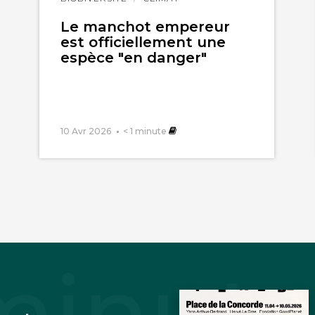
l'article
Le manchot empereur
est officiellement une
espèce "en danger"
inet
23 décembre 2019
10 Avr 2026
< 1
minute
e, c’est que le GIEC s’appuie sur les projections 
s, qu’il considère comme dignes de foi. Si ces mo
 des prophéties du GIEC et des alarmistes s’effondren
décadales des modèles numériques n’ont aucune cré
ns.
it, avec raison, dans son premier rapport, que le cli