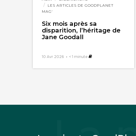
l'article
LES ARTICLES DE GOODPLANET
MAG'
Six mois après sa
disparition, l’héritage de
Jane Goodall
Jean-Pierre Bard
10 Avr 2026
< 1
minute
Le fond du problèm
modèles numérique
rien, alors toutes
projections multi
raisons de bon se
a) Le GIEC avait d
modélisable.