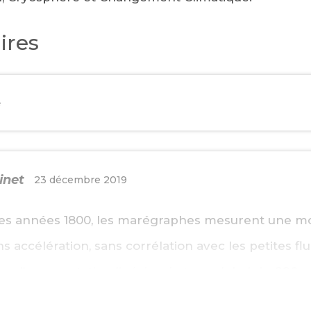
ires
e
inet
23 décembre 2019
des années 1800, les marégraphes mesurent une m
ns accélération, sans corrélation avec les petites fl
ec l’augmentation linéaire du taux global de CO2, ni
missions. Voir Climate4you, onglet « oceans », sea l