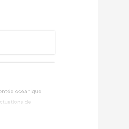
ontée océanique
uctuations de
 avec la forte
evel from tide