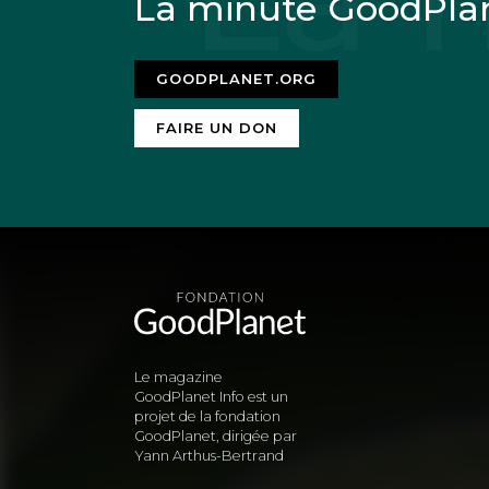
La minute GoodPla
b) Comme le clima
initiales. Or il e
GOODPLANET.ORG
c) Malgré nos moy
FAIRE UN DON
système d’équation
entre elles.
d) On ne sait pas
action forte sur l
e) On constate qu
des observations,
Le magazine
du Réel. En clair, 
GoodPlanet Info est un
projet de la fondation
absurde de mettre 
GoodPlanet, dirigée par
Yann Arthus-Bertrand
n’est à gaspiller