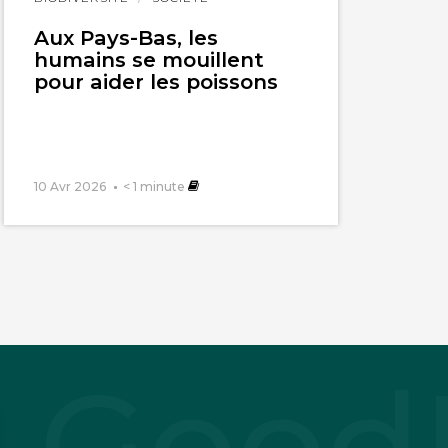
l'article
Aux Pays-Bas, les
humains se mouillent
pour aider les poissons
10 Avr 2026
< 1
minute
multidécadales des
dèles ne valent
t. Or, les
dibilité, pour 5
mat n’est pas