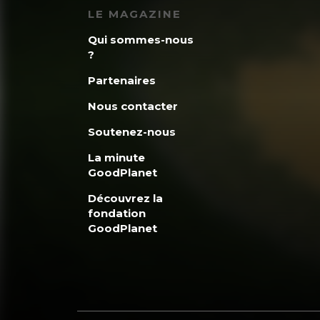
ménages et la com
LE MAGAZINE
de l’emploi salarié
Qui sommes-nous
?
Partenaires
Bref, toutes ces C
Nous contacter
le réchauffement 
Soutenez-nous
graves périls qui
La minute
de CO2, c’est du g
GoodPlanet
Découvrez la
fondation
GoodPlanet