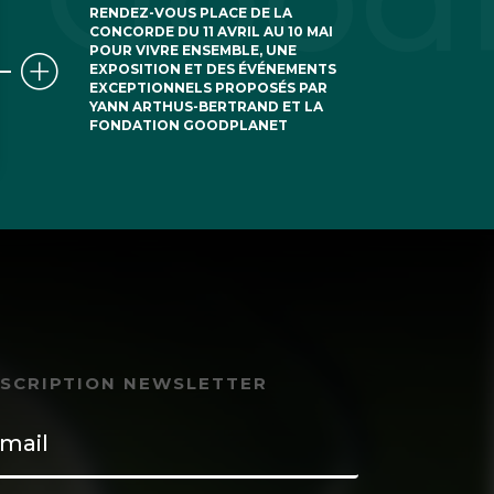
RENDEZ-VOUS PLACE DE LA
des conditions
CONCORDE DU 11 AVRIL AU 10 MAI
POUR VIVRE ENSEMBLE, UNE
lue.
EXPOSITION ET DES ÉVÉNEMENTS
EXCEPTIONNELS PROPOSÉS PAR
udre un énorme
YANN ARTHUS-BERTRAND ET LA
FONDATION GOODPLANET
ires et couplées
ment qui a une
t de plus en plus
ginaire déconnecté
NSCRIPTION NEWSLETTER
 nulle et il est
ront à rien, si ce
achat des