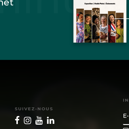
net
t est chaotique, son évolution dépend fortement 
st impossible de les connaître avec une précision abso
ens informatiques puissants, on ne sait pas réso
s différentielles à coefficients inconnus, non linéa
 modéliser le cycle de l’eau, notamment l’ennuage
a température.
e les prévisions des modèles numériques divergen
 ce qui confirme qu’elles prévoient un monde ima
I
leurs projections multidécennales ont une crédibilité
SUIVEZ-NOUS
en place des politiques climat-énergie qui ne servi
 des sommes pharaoniques, à diminuer le pouvoir d’