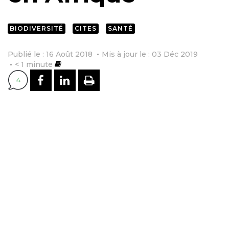
BIODIVERSITÉ
CITES
SANTÉ
Publié le : 16 Août 2018
Mis à jour le : 03 Déc 2019
< 1
minute
PARTAGER SUR FACEBOOK
PARTAGER SUR LINKEDI
IMPRIMER
4