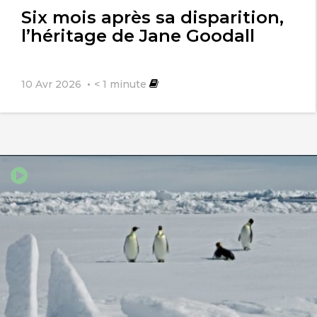
Six mois après sa disparition,
l’héritage de Jane Goodall
10 Avr 2026
< 1
minute
ferreyra
20 août 2018
Absolument révoltant ! que font les
dirigeants africains ? où sont-ils ?
tellement loin…………!!!!!!!!
GALLOIS
10 septembre 2018