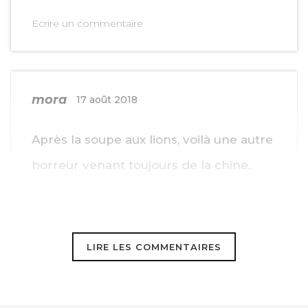
Ecrire un commentaire
mora
17 août 2018
Après la soupe aux lions, voilà une autre
horreur venant toujours de la chine.
Quant cela va t’il s’arrêter ? Cela est
digne de l’obscurantisme du moyen
âge!
LIRE LES COMMENTAIRES