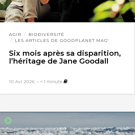
Lire
AGIR
BIODIVERSITÉ
l'article
LES ARTICLES DE GOODPLANET MAG'
Six mois après sa disparition,
l’héritage de Jane Goodall
10 Avr 2026
< 1
minute