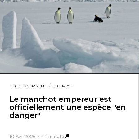
Lire
BIODIVERSITÉ
CLIMAT
l'article
Le manchot empereur est
officiellement une espèce "en
danger"
10 Avr 2026
< 1
minute