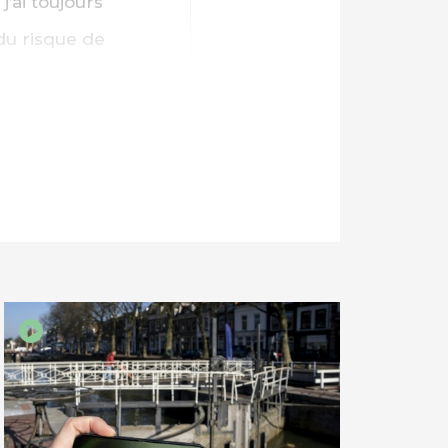
j’ai toujours
 du risque de
aie.