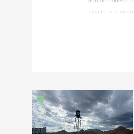
Rien de nouveau sou
IMPRIMER
recyclé mes cendre
métaux lourds, pu