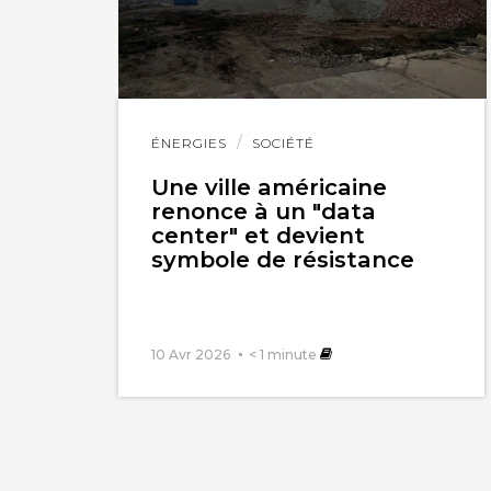
Lire
ÉNERGIES
SOCIÉTÉ
l'article
Une ville américaine
renonce à un "data
center" et devient
symbole de résistance
10 Avr 2026
< 1
minute