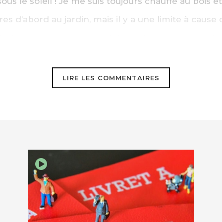
s le soleil ! Je me suis toujours chauffé au bois et 
s d’abord au jardin, mais il y a une limite à cause
is dans les champs et maintenant dans ma peupler
LIRE LES COMMENTAIRES