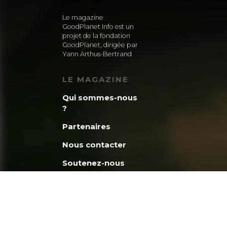
Le magazine
GoodPlanet Info est un
projet de la fondation
GoodPlanet, dirigée par
Yann Arthus-Bertrand
LE MAGAZINE
Qui sommes-nous
?
Partenaires
Nous contacter
Soutenez-nous
La minute
GoodPlanet
Découvrez la
fondation