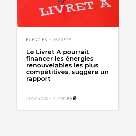
Lire
ÉNERGIES
SOCIÉTÉ
l'article
Le Livret A pourrait
financer les énergies
renouvelables les plus
compétitives, suggère un
rapport
10 Avr 2026
< 1
minute