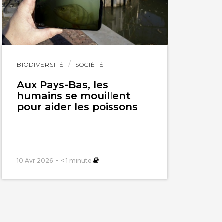
Lire
BIODIVERSITÉ
SOCIÉTÉ
l'article
Aux Pays-Bas, les
humains se mouillent
pour aider les poissons
10 Avr 2026
< 1
minute