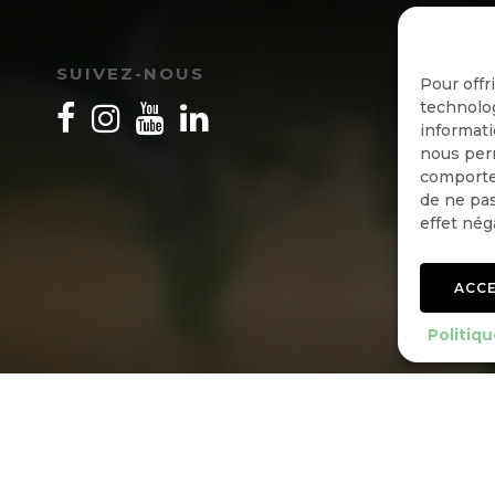
I
SUIVEZ-NOUS
Pour offr
technolog
informati
nous perm
comportem
de ne pas
effet nég
ACC
Politiqu