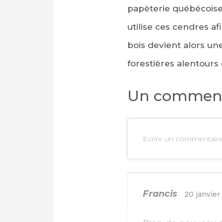
papèterie québécois
utilise ces cendres af
bois devient alors u
forestières alentours 
Un comment
Ecrire un commentair
PARTAGER SUR FAC
Francis
20 janvier
PARTAGER SUR LIN